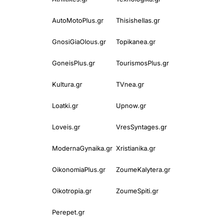
AutoMotoPlus.gr
Thisishellas.gr
GnosiGiaOlous.gr
Topikanea.gr
GoneisPlus.gr
TourismosPlus.gr
Kultura.gr
TVnea.gr
Loatki.gr
Upnow.gr
Loveis.gr
VresSyntages.gr
ModernaGynaika.gr
Xristianika.gr
OikonomiaPlus.gr
ZoumeKalytera.gr
Oikotropia.gr
ZoumeSpiti.gr
Perepet.gr