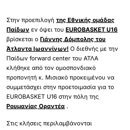
Στην προεπιλογή
της Εθνικής ομάδας
Παίδων
εν όψει του
EUROBASKET
U16
βρίσκεται ο
Γιάννης Δόμπολης του
Άτλαντα Ιωαννίνων!
Ο διεθνής με την
Παίδων forward center του ΑΤΛΑ
κλήθηκε από τον ομοσπονδιακό
προπονητή κ. Μισιακό προκειμένου να
συμμετάσχει στην προετοιμασία για το
EUROBASKET U16 στην πόλη της
Ρουμανίας Οραντέα
.
Στις κλήσεις περιλαμβάνονται