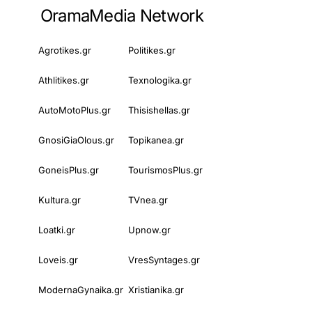
OramaMedia Network
Agrotikes.gr
Politikes.gr
Athlitikes.gr
Texnologika.gr
AutoMotoPlus.gr
Thisishellas.gr
GnosiGiaOlous.gr
Topikanea.gr
GoneisPlus.gr
TourismosPlus.gr
Kultura.gr
TVnea.gr
Loatki.gr
Upnow.gr
Loveis.gr
VresSyntages.gr
ModernaGynaika.gr
Xristianika.gr