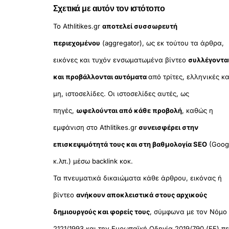
Σχετικά με αυτόν τον ιστότοπο
Το Athlitikes.gr
αποτελεί συσσωρευτή
περιεχομένου
(aggregator), ως εκ τούτου τα άρθρα,
εικόνες και τυχόν ενσωματωμένα βίντεο
συλλέγοντα
και προβάλλονται αυτόματα
από τρίτες, ελληνικές κα
μη, ιστοσελίδες. Οι ιστοσελίδες αυτές, ως
πηγές,
ωφελούνται από κάθε προβολή
, καθώς η
εμφάνιση στο Athlitikes.gr
συνεισφέρει στην
επισκεψιμότητά τους και στη βαθμολογία SEO
(Goog
κ.λπ.) μέσω backlink κοκ.
Τα πνευματικά δικαιώματα κάθε άρθρου, εικόνας ή
βίντεο
ανήκουν αποκλειστικά στους αρχικούς
δημιουργούς και φορείς τους
, σύμφωνα με τον Νόμο
2121/1993 και την Ευρωπαϊκή Οδηγία 2019/790 (ΕΕ) πε