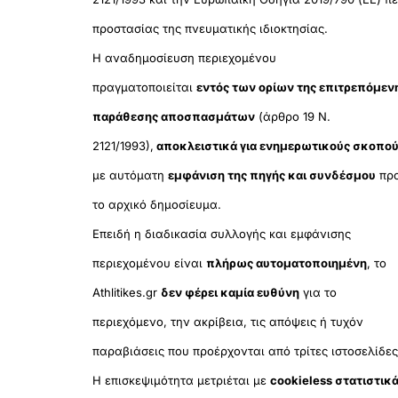
προστασίας της πνευματικής ιδιοκτησίας.
Η αναδημοσίευση περιεχομένου
πραγματοποιείται
εντός των ορίων της επιτρεπόμεν
παράθεσης αποσπασμάτων
(άρθρο 19 Ν.
2121/1993),
αποκλειστικά για ενημερωτικούς σκοπο
με αυτόματη
εμφάνιση της πηγής και συνδέσμου
πρ
το αρχικό δημοσίευμα.
Επειδή η διαδικασία συλλογής και εμφάνισης
περιεχομένου είναι
πλήρως αυτοματοποιημένη
, το
Athlitikes.gr
δεν φέρει καμία ευθύνη
για το
περιεχόμενο, την ακρίβεια, τις απόψεις ή τυχόν
παραβιάσεις που προέρχονται από τρίτες ιστοσελίδες
Η επισκεψιμότητα μετριέται με
cookieless στατιστικ