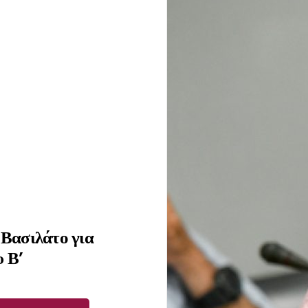
Βασιλάτο για
υ Β’