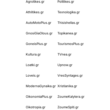
Agrotikes.gr
Politikes.gr
Athlitikes.gr
Texnologika.gr
AutoMotoPlus.gr
Thisishellas.gr
GnosiGiaOlous.gr
Topikanea.gr
GoneisPlus.gr
TourismosPlus.gr
Kultura.gr
TVnea.gr
Loatki.gr
Upnow.gr
Loveis.gr
VresSyntages.gr
ModernaGynaika.gr
Xristianika.gr
OikonomiaPlus.gr
ZoumeKalytera.gr
Oikotropia.gr
ZoumeSpiti.gr