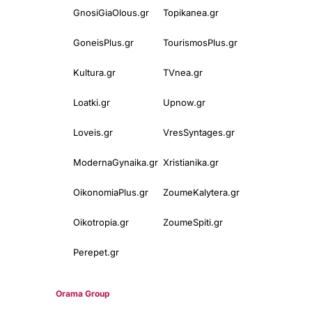
GnosiGiaOlous.gr
Topikanea.gr
GoneisPlus.gr
TourismosPlus.gr
Kultura.gr
TVnea.gr
Loatki.gr
Upnow.gr
Loveis.gr
VresSyntages.gr
ModernaGynaika.gr
Xristianika.gr
OikonomiaPlus.gr
ZoumeKalytera.gr
Oikotropia.gr
ZoumeSpiti.gr
Perepet.gr
© 2025
Orama Group
(Orama Group Μ.Ι.Κ.Ε.) | Α.Φ.Μ. 801086294 –