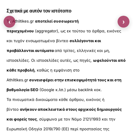
Σχετικά με αυτόν τον ιστότοπο
‹
›
Το Athlitikes.gr
αποτελεί συσσωρευτή
περιεχομένου
(aggregator), ως εκ τούτου τα άρθρα, εικόνες
και τυχόν ενσωματωμένα βίντεο
συλλέγονται και
προβάλλονται αυτόματα
από τρίτες, ελληνικές και μη,
ιστοσελίδες. Οι ιστοσελίδες αυτές, ως πηγές,
ωφελούνται από
κάθε προβολή
, καθώς η εμφάνιση στο
Athlitikes.gr
συνεισφέρει στην επισκεψιμότητά τους και στη
βαθμολογία SEO
(Google κ.λπ.) μέσω backlink κοκ.
Τα πνευματικά δικαιώματα κάθε άρθρου, εικόνας ή
βίντεο
ανήκουν αποκλειστικά στους αρχικούς δημιουργούς
και φορείς τους
, σύμφωνα με τον Νόμο 2121/1993 και την
Ευρωπαϊκή Οδηγία 2019/790 (ΕΕ) περί προστασίας της