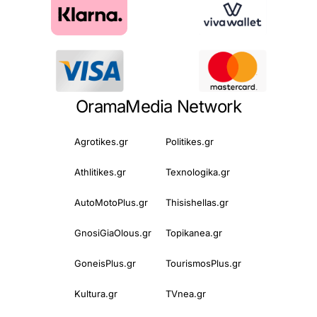
OramaMedia Network
Agrotikes.gr
Politikes.gr
Athlitikes.gr
Texnologika.gr
AutoMotoPlus.gr
Thisishellas.gr
GnosiGiaOlous.gr
Topikanea.gr
GoneisPlus.gr
TourismosPlus.gr
Kultura.gr
TVnea.gr