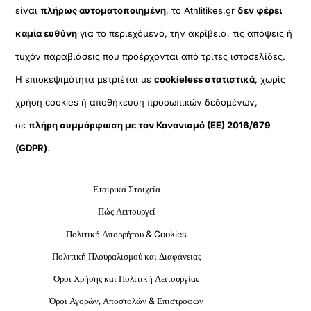
είναι
πλήρως αυτοματοποιημένη
, το Athlitikes.gr
δεν φέρει
καμία ευθύνη
για το περιεχόμενο, την ακρίβεια, τις απόψεις ή
τυχόν παραβιάσεις που προέρχονται από τρίτες ιστοσελίδες.
Η επισκεψιμότητα μετριέται με
cookieless στατιστικά
, χωρίς
χρήση cookies ή αποθήκευση προσωπικών δεδομένων,
σε
πλήρη συμμόρφωση με τον Κανονισμό (ΕΕ) 2016/679
(GDPR)
.
Εταιρικά Στοιχεία
Πώς Λειτουργεί
Πολιτική Απορρήτου & Cookies
Πολιτική Πλουραλισμού και Διαφάνειας
Όροι Χρήσης και Πολιτική Λειτουργίας
Όροι Αγορών, Αποστολών & Επιστροφών