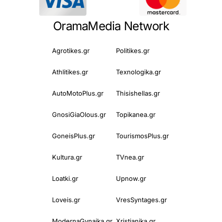
OramaMedia Network
Agrotikes.gr
Politikes.gr
Athlitikes.gr
Texnologika.gr
AutoMotoPlus.gr
Thisishellas.gr
GnosiGiaOlous.gr
Topikanea.gr
GoneisPlus.gr
TourismosPlus.gr
Kultura.gr
TVnea.gr
Loatki.gr
Upnow.gr
Loveis.gr
VresSyntages.gr
ModernaGynaika.gr
Xristianika.gr