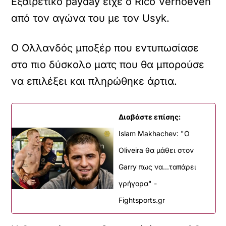
Εξαιρετικό payday είχε ο Rico Verhoeven
από τον αγώνα του με τον Usyk.
Ο Ολλανδός μποξέρ που εντυπωσίασε
στο πιο δύσκολο ματς που θα μπορούσε
να επιλέξει και πληρώθηκε άρτια.
Διαβάστε επίσης:
Islam Makhachev: "Ο
Oliveira θα μάθει στον
Garry πως να...ταπάρει
γρήγορα" -
Fightsports.gr