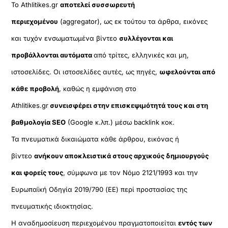
Το Athlitikes.gr
αποτελεί συσσωρευτή
περιεχομένου
(aggregator), ως εκ τούτου τα άρθρα, εικόνες
και τυχόν ενσωματωμένα βίντεο
συλλέγονται και
προβάλλονται αυτόματα
από τρίτες, ελληνικές και μη,
ιστοσελίδες. Οι ιστοσελίδες αυτές, ως πηγές,
ωφελούνται από
κάθε προβολή
, καθώς η εμφάνιση στο
Athlitikes.gr
συνεισφέρει στην επισκεψιμότητά τους και στη
βαθμολογία SEO
(Google κ.λπ.) μέσω backlink κοκ.
Τα πνευματικά δικαιώματα κάθε άρθρου, εικόνας ή
βίντεο
ανήκουν αποκλειστικά στους αρχικούς δημιουργούς
και φορείς τους
, σύμφωνα με τον Νόμο 2121/1993 και την
Ευρωπαϊκή Οδηγία 2019/790 (ΕΕ) περί προστασίας της
πνευματικής ιδιοκτησίας.
Η αναδημοσίευση περιεχομένου πραγματοποιείται
εντός των