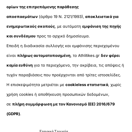
ορίων της επιτρεπόμενης παράθεσης
αποσπασμάτων
(άρθρο 19 Ν. 2121/1993),
αποκλειστικά για
ενημερωτικούς σκοπούς
, με αυτόματη
εμφάνιση της πηγής
και συνδέσμου
προς το αρχικό δημοσίευμα.
Επειδή η διαδικασία συλλογής και εμφάνισης περιεχομένου
είναι
πλήρως αυτοματοποιημένη
, το Athlitikes.gr
δεν φέρει
καμία ευθύνη
για το περιεχόμενο, την ακρίβεια, τις απόψεις ή
τυχόν παραβιάσεις που προέρχονται από τρίτες ιστοσελίδες.
Η επισκεψιμότητα μετριέται με
cookieless στατιστικά
, χωρίς
χρήση cookies ή αποθήκευση προσωπικών δεδομένων,
σε
πλήρη συμμόρφωση με τον Κανονισμό (ΕΕ) 2016/679
(GDPR)
.
Εταιρικά Στοιχεία