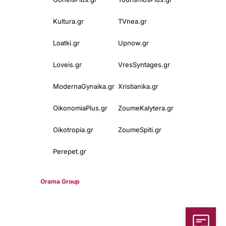
Kultura.gr
TVnea.gr
Loatki.gr
Upnow.gr
Loveis.gr
VresSyntages.gr
ModernaGynaika.gr
Xristianika.gr
OikonomiaPlus.gr
ZoumeKalytera.gr
Oikotropia.gr
ZoumeSpiti.gr
Perepet.gr
© 2025
Orama Group
(Orama Group Μ.Ι.Κ.Ε.) | Α.Φ.Μ. 801086294 –
Δ.Ο.Υ. ΚΕΦΟΔΕ Αττικής | Γ.Ε.ΜΗ 148748903000 | Έδρα: Αθήνα,
Ελλάδα |