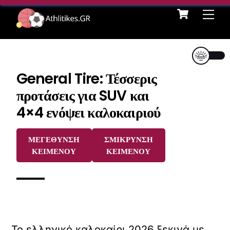
Cart
Skip
Me
to
content
General Tire: Τέσσερις
προτάσεις για SUV και
4×4 ενόψει καλοκαιριού
ΜΕΓΕΘΥΝΣΗ
ΣΜΙΚΡΥΝΣΗ
ΚΕΙΜΕΝΟΥ
ΚΕΙΜΕΝΟΥ
Το ελληνικό καλοκαίρι 2026 ξεκινά με