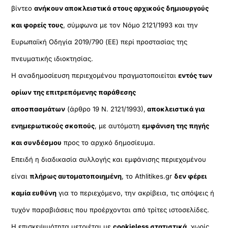
βίντεο
ανήκουν αποκλειστικά στους αρχικούς δημιουργούς
και φορείς τους
, σύμφωνα με τον Νόμο 2121/1993 και την
Ευρωπαϊκή Οδηγία 2019/790 (ΕΕ) περί προστασίας της
πνευματικής ιδιοκτησίας.
Η αναδημοσίευση περιεχομένου πραγματοποιείται
εντός των
ορίων της επιτρεπόμενης παράθεσης
αποσπασμάτων
(άρθρο 19 Ν. 2121/1993),
αποκλειστικά για
ενημερωτικούς σκοπούς
, με αυτόματη
εμφάνιση της πηγής
και συνδέσμου
προς το αρχικό δημοσίευμα.
Επειδή η διαδικασία συλλογής και εμφάνισης περιεχομένου
είναι
πλήρως αυτοματοποιημένη
, το Athlitikes.gr
δεν φέρει
καμία ευθύνη
για το περιεχόμενο, την ακρίβεια, τις απόψεις ή
τυχόν παραβιάσεις που προέρχονται από τρίτες ιστοσελίδες.
Η επισκεψιμότητα μετριέται με
cookieless στατιστικά
, χωρίς