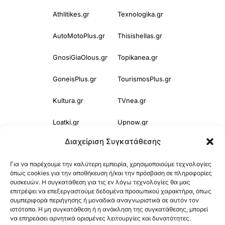
Athlitikes.gr
Texnologika.gr
AutoMotoPlus.gr
Thisishellas.gr
GnosiGiaOlous.gr
Topikanea.gr
GoneisPlus.gr
TourismosPlus.gr
Kultura.gr
TVnea.gr
Loatki.gr
Upnow.gr
Διαχείριση Συγκατάθεσης
Loveis.gr
VresSyntages.gr
Για να παρέχουμε την καλύτερη εμπειρία, χρησιμοποιούμε τεχνολογίες
ModernaGynaika.gr
Xristianika.gr
όπως cookies για την αποθήκευση ή/και την πρόσβαση σε πληροφορίες
συσκευών. Η συγκατάθεση για τις εν λόγω τεχνολογίες θα μας
OikonomiaPlus.gr
ZoumeKalytera.gr
επιτρέψει να επεξεργαστούμε δεδομένα προσωπικού χαρακτήρα, όπως
συμπεριφορά περιήγησης ή μοναδικά αναγνωριστικά σε αυτόν τον
Oikotropia.gr
ZoumeSpiti.gr
ιστότοπο. Η μη συγκατάθεση ή η ανάκληση της συγκατάθεσης, μπορεί
να επηρεάσει αρνητικά ορισμένες λειτουργίες και δυνατότητες.