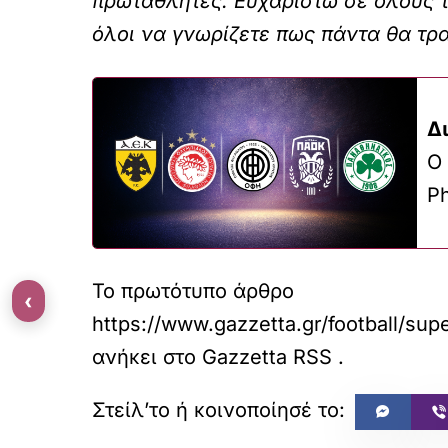
πρωταθλητές. Ευχαριστώ σε όλους τ
όλοι να γνωρίζετε πως πάντα θα τρα
Δ
O
P
Το πρωτότυπο άρθρο
‹
https://www.gazzetta.gr/football/s
ανήκει στο
Gazzetta RSS
.