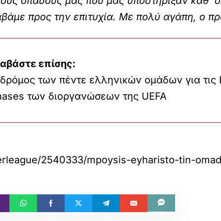
ους οπαδούς μας που μας υποστήριξαν καθ’ ό
βάμε προς την επιτυχία. Με πολύ αγάπη, ο π
ιαβάστε επίσης:
 δρόμος των πέντε ελληνικών ομάδων για τις
hases των διοργανώσεων της UEFA
uperleague/2540333/mpoysis-eyharisto-tin-om