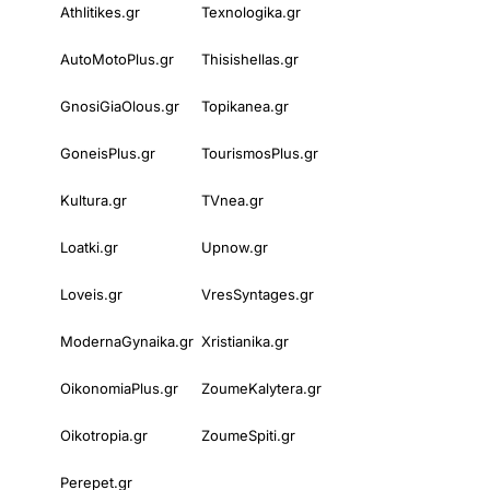
Athlitikes.gr
Texnologika.gr
AutoMotoPlus.gr
Thisishellas.gr
GnosiGiaOlous.gr
Topikanea.gr
GoneisPlus.gr
TourismosPlus.gr
Kultura.gr
TVnea.gr
Loatki.gr
Upnow.gr
Loveis.gr
VresSyntages.gr
ModernaGynaika.gr
Xristianika.gr
OikonomiaPlus.gr
ZoumeKalytera.gr
Oikotropia.gr
ZoumeSpiti.gr
Perepet.gr