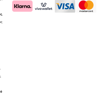
ύς
,
ος
.
ά
,
μό