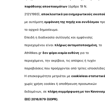
παράθεσης αποσπασμάτων
(άρθρο 19 Ν.
2121/1993),
αποκλειστικά για ενημερωτικούς σκοπο
με αυτόματη
εμφάνιση της πηγής και συνδέσμου
πρ
το αρχικό δημοσίευμα.
Επειδή η διαδικασία συλλογής και εμφάνισης
περιεχομένου είναι
πλήρως αυτοματοποιημένη
, το
Athlitikes.gr
δεν φέρει καμία ευθύνη
για το
περιεχόμενο, την ακρίβεια, τις απόψεις ή τυχόν
παραβιάσεις που προέρχονται από τρίτες ιστοσελίδες
Η επισκεψιμότητα μετριέται με
cookieless στατιστικ
χωρίς χρήση cookies ή αποθήκευση προσωπικών
δεδομένων, σε
πλήρη συμμόρφωση με τον Κανονισ
(ΕΕ) 2016/679 (GDPR)
.