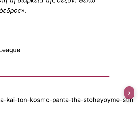
λη τη διάρκεια της σεζόν. Θέλω
ρόεδρος».
 League
›
ada-kai-ton-kosmo-panta-tha-stoheyoyme-stin