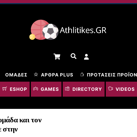
Cart
Αναζήτηση
ΟΜΆΔΕΣ
ΆΡΘΡΑ PLUS
ΠΡΟΤΆΣΕΙΣ ΠΡΟΪΌ
ESHOP
GAMES
DIRECTORY
VIDEOS
μάδα και τον
ε στην