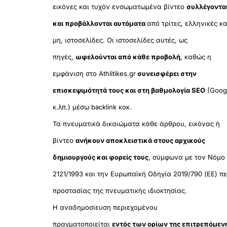
εικόνες και τυχόν ενσωματωμένα βίντεο
συλλέγοντα
και προβάλλονται αυτόματα
από τρίτες, ελληνικές κα
μη, ιστοσελίδες. Οι ιστοσελίδες αυτές, ως
πηγές,
ωφελούνται από κάθε προβολή
, καθώς η
εμφάνιση στο Athlitikes.gr
συνεισφέρει στην
επισκεψιμότητά τους και στη βαθμολογία SEO
(Goog
κ.λπ.) μέσω backlink κοκ.
Τα πνευματικά δικαιώματα κάθε άρθρου, εικόνας ή
βίντεο
ανήκουν αποκλειστικά στους αρχικούς
δημιουργούς και φορείς τους
, σύμφωνα με τον Νόμο
2121/1993 και την Ευρωπαϊκή Οδηγία 2019/790 (ΕΕ) πε
προστασίας της πνευματικής ιδιοκτησίας.
Η αναδημοσίευση περιεχομένου
πραγματοποιείται
εντός των ορίων της επιτρεπόμεν