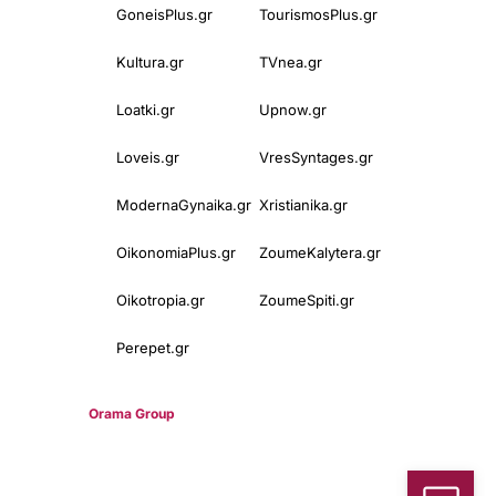
GoneisPlus.gr
TourismosPlus.gr
Kultura.gr
TVnea.gr
Loatki.gr
Upnow.gr
Loveis.gr
VresSyntages.gr
ModernaGynaika.gr
Xristianika.gr
OikonomiaPlus.gr
ZoumeKalytera.gr
Oikotropia.gr
ZoumeSpiti.gr
Perepet.gr
© 2025
Orama Group
(Orama Group Μ.Ι.Κ.Ε.) | Α.Φ.Μ. 801086294 –
Δ.Ο.Υ. ΚΕΦΟΔΕ Αττικής | Γ.Ε.ΜΗ 148748903000 | Έδρα: Αθήνα,
Ελλάδα |