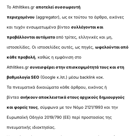
Το Athlitikes.gr
αποτελεί συσσωρευτή
περιεχομένου
(aggregator), ως εκ τούτου τα άρθρα, εικόνες
και τυχόν ενσωματωμένα βίντεο
συλλέγονται και
προβάλλονται αυτόματα
από τρίτες, ελληνικές και μη,
ιστοσελίδες. Οι ιστοσελίδες αυτές, ως πηγές,
ωφελούνται από
κάθε προβολή
, καθώς η εμφάνιση στο
Athlitikes.gr
συνεισφέρει στην επισκεψιμότητά τους και στη
βαθμολογία SEO
(Google κ.λπ.) μέσω backlink κοκ.
Τα πνευματικά δικαιώματα κάθε άρθρου, εικόνας ή
βίντεο
ανήκουν αποκλειστικά στους αρχικούς δημιουργούς
και φορείς τους
, σύμφωνα με τον Νόμο 2121/1993 και την
Ευρωπαϊκή Οδηγία 2019/790 (ΕΕ) περί προστασίας της
πνευματικής ιδιοκτησίας.