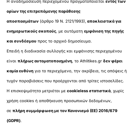
Η αναδημοσίευση περιεχομένου πραγματοποιείται
εντός των
ορίων της επιτρεπόμενης παράθεσης
αποσπασμάτων
(άρθρο 19 Ν. 2121/1993),
αποκλειστικά για
ενημερωτικούς σκοπούς
, με αυτόματη
εμφάνιση της πηγής
και συνδέσμου
προς το αρχικό δημοσίευμα.
Επειδή η διαδικασία συλλογής και εμφάνισης περιεχομένου
είναι
πλήρως αυτοματοποιημένη
, το Athlitikes.gr
δεν φέρει
καμία ευθύνη
για το περιεχόμενο, την ακρίβεια, τις απόψεις ή
τυχόν παραβιάσεις που προέρχονται από τρίτες ιστοσελίδες.
Η επισκεψιμότητα μετριέται με
cookieless στατιστικά
, χωρίς
χρήση cookies ή αποθήκευση προσωπικών δεδομένων,
σε
πλήρη συμμόρφωση με τον Κανονισμό (ΕΕ) 2016/679
(GDPR)
.