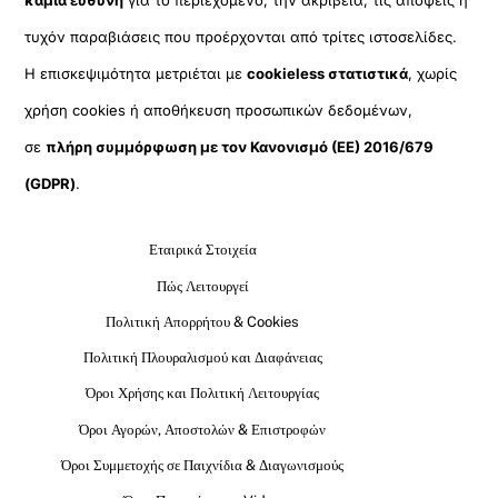
καμία ευθύνη
για το περιεχόμενο, την ακρίβεια, τις απόψεις ή
τυχόν παραβιάσεις που προέρχονται από τρίτες ιστοσελίδες.
Η επισκεψιμότητα μετριέται με
cookieless στατιστικά
, χωρίς
χρήση cookies ή αποθήκευση προσωπικών δεδομένων,
σε
πλήρη συμμόρφωση με τον Κανονισμό (ΕΕ) 2016/679
(GDPR)
.
Εταιρικά Στοιχεία
Πώς Λειτουργεί
Πολιτική Απορρήτου & Cookies
Πολιτική Πλουραλισμού και Διαφάνειας
Όροι Χρήσης και Πολιτική Λειτουργίας
Όροι Αγορών, Αποστολών & Επιστροφών
Όροι Συμμετοχής σε Παιχνίδια & Διαγωνισμούς