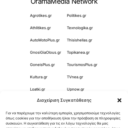
OramaMedia Network
Agrotikes.gr
Politikes.gr
Athlitikes.gr
Texnologika.gr
AutoMotoPlus.gr
Thisishellas.gr
GnosiGiaOlous.gr
Topikanea.gr
GoneisPlus.gr
TourismosPlus.gr
Kultura.gr
TVnea.gr
Loatki.gr
Upnow.gr
Διαχείριση Συγκατάθεσης
Loveis.gr
VresSyntages.gr
Για να παρέχουμε την καλύτερη εμπειρία, χρησιμοποιούμε τεχνολογίες
ModernaGynaika.gr
Xristianika.gr
όπως cookies για την αποθήκευση ή/και την πρόσβαση σε πληροφορίες
συσκευών. Η συγκατάθεση για τις εν λόγω τεχνολογίες θα μας
OikonomiaPlus.gr
ZoumeKalytera.gr