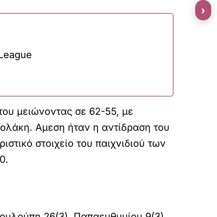
›
 League
του μειώνοντας σε 62-55, με
σολάκη. Αμεση ήταν η αντίδραση του
ιστικό στοιχείο του παιχνιδιού των
70.
ουλούπη 26(3), Παπαευθυμίου 9(3),