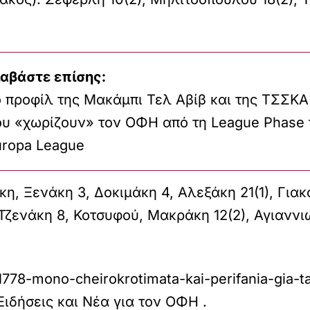
ιαβάστε επίσης:
o προφίλ της Μακάμπι Τελ Αβίβ και της ΤΣΣΚΑ
ου «χωρίζουν» τον ΟΦΗ από τη League Phase 
uropa League
, Ξενάκη 3, Δοκιμάκη 4, Αλεξάκη 21(1), Για
 Τζενάκη 8, Κοτσυφού, Μακράκη 12(2), Αγιανν
778-mono-cheirokrotimata-kai-perifania-gia-ta
 Ειδήσεις και Νέα για τον ΟΦΗ
.