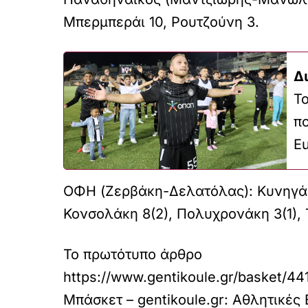
Μπερμπεράι 10, Ρουτζούνη 3.
Δ
T
π
E
ΟΦΗ (Ζερβάκη-Δελατόλας): Κυνηγάκη
Κονσολάκη 8(2), Πολυχρονάκη 3(1),
Το πρωτότυπο άρθρο
https://www.gentikoule.gr/basket/441
Μπάσκετ – gentikoule.gr: Αθλητικές