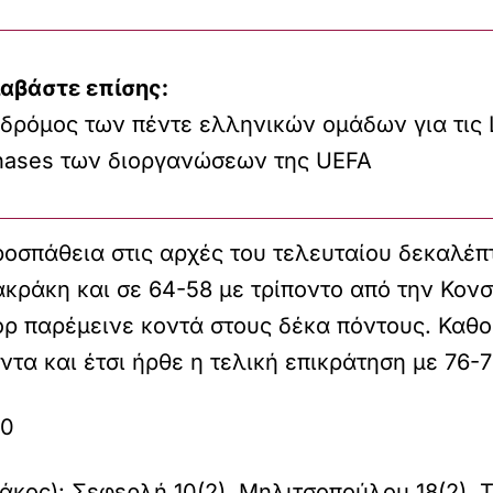
ιαβάστε επίσης:
 δρόμος των πέντε ελληνικών ομάδων για τις
hases των διοργανώσεων της UEFA
ροσπάθεια στις αρχές του τελευταίου δεκαλέπ
ακράκη και σε 64-58 με τρίποντο από την Κον
ορ παρέμεινε κοντά στους δέκα πόντους. Καθορ
ντα και έτσι ήρθε η τελική επικράτηση με 76-
70
ς): Σεφερλή 10(2), Μηλιτσοπούλου 18(2), Τ