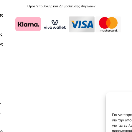
Όροι Υποβολής και Δημοσίευσης Αγγελιών
ης
ύς
,
ος
.
ά
,
Για να παρέ
για την απ
για τις εν 
προσωπικού
μό