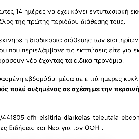
τες 14 ημέρες να έχει κάνει εντυπωσιακή εκκ
έλος της πρώτης περιόδου διάθεσης τους.
ξεκίνησε η διαδικασία διάθεσης των εισιτηρίων
υ που περιελάμβανε τις εκπτώσεις είτε για ε
οράσουν νέο έχοντας τα ειδικά προνόμια.
ερασμένη εβδομάδα, μέσα σε επτά ημέρες κυκ
ός πολύ αυξημένος σε σχέση με την περσινή
o/441805-ofh-eisitiria-diarkeias-teleutaia-eb
κές Ειδήσεις και Νέα για τον ΟΦΗ
.