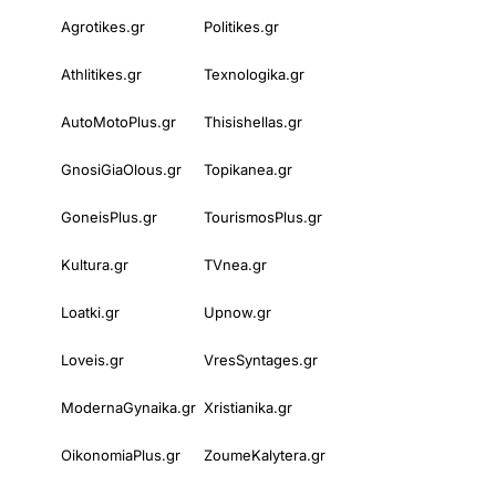
Agrotikes.gr
Politikes.gr
Athlitikes.gr
Texnologika.gr
AutoMotoPlus.gr
Thisishellas.gr
GnosiGiaOlous.gr
Topikanea.gr
GoneisPlus.gr
TourismosPlus.gr
Kultura.gr
TVnea.gr
Loatki.gr
Upnow.gr
Loveis.gr
VresSyntages.gr
ModernaGynaika.gr
Xristianika.gr
OikonomiaPlus.gr
ZoumeKalytera.gr