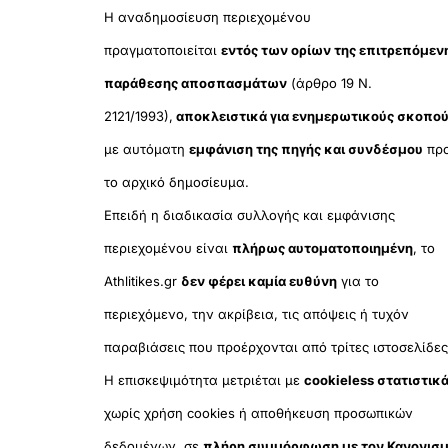
Η αναδημοσίευση περιεχομένου
πραγματοποιείται
εντός των ορίων της επιτρεπόμεν
παράθεσης αποσπασμάτων
(άρθρο 19 Ν.
2121/1993),
αποκλειστικά για ενημερωτικούς σκοπο
με αυτόματη
εμφάνιση της πηγής και συνδέσμου
πρ
το αρχικό δημοσίευμα.
Επειδή η διαδικασία συλλογής και εμφάνισης
περιεχομένου είναι
πλήρως αυτοματοποιημένη
, το
Athlitikes.gr
δεν φέρει καμία ευθύνη
για το
περιεχόμενο, την ακρίβεια, τις απόψεις ή τυχόν
παραβιάσεις που προέρχονται από τρίτες ιστοσελίδες
Η επισκεψιμότητα μετριέται με
cookieless στατιστικ
χωρίς χρήση cookies ή αποθήκευση προσωπικών
δεδομένων, σε
πλήρη συμμόρφωση με τον Κανονισ