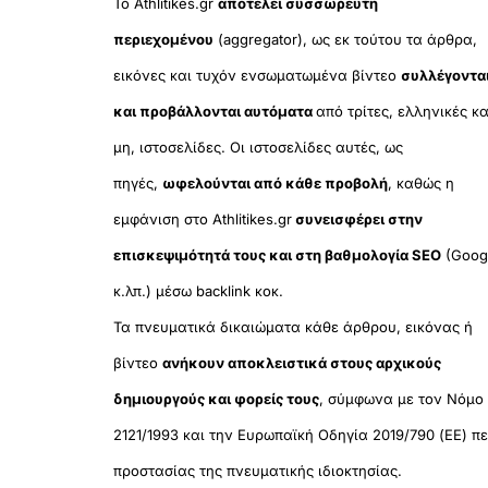
Το Athlitikes.gr
αποτελεί συσσωρευτή
περιεχομένου
(aggregator), ως εκ τούτου τα άρθρα,
εικόνες και τυχόν ενσωματωμένα βίντεο
συλλέγοντα
και προβάλλονται αυτόματα
από τρίτες, ελληνικές κα
μη, ιστοσελίδες. Οι ιστοσελίδες αυτές, ως
πηγές,
ωφελούνται από κάθε προβολή
, καθώς η
εμφάνιση στο Athlitikes.gr
συνεισφέρει στην
επισκεψιμότητά τους και στη βαθμολογία SEO
(Goog
κ.λπ.) μέσω backlink κοκ.
Τα πνευματικά δικαιώματα κάθε άρθρου, εικόνας ή
βίντεο
ανήκουν αποκλειστικά στους αρχικούς
δημιουργούς και φορείς τους
, σύμφωνα με τον Νόμο
2121/1993 και την Ευρωπαϊκή Οδηγία 2019/790 (ΕΕ) πε
προστασίας της πνευματικής ιδιοκτησίας.