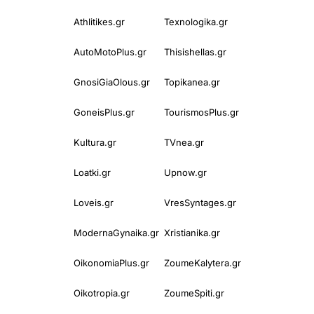
Athlitikes.gr
Texnologika.gr
AutoMotoPlus.gr
Thisishellas.gr
GnosiGiaOlous.gr
Topikanea.gr
GoneisPlus.gr
TourismosPlus.gr
Kultura.gr
TVnea.gr
Loatki.gr
Upnow.gr
Loveis.gr
VresSyntages.gr
ModernaGynaika.gr
Xristianika.gr
OikonomiaPlus.gr
ZoumeKalytera.gr
Oikotropia.gr
ZoumeSpiti.gr