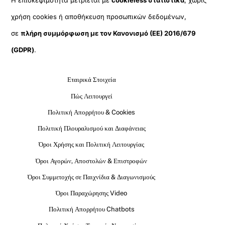
Η επισκεψιμότητα μετριέται με
cookieless στατιστικά
, χωρίς
χρήση cookies ή αποθήκευση προσωπικών δεδομένων,
σε
πλήρη συμμόρφωση με τον Κανονισμό (ΕΕ) 2016/679
(GDPR)
.
Εταιρικά Στοιχεία
Πώς Λειτουργεί
Πολιτική Απορρήτου & Cookies
Πολιτική Πλουραλισμού και Διαφάνειας
Όροι Χρήσης και Πολιτική Λειτουργίας
Όροι Αγορών, Αποστολών & Επιστροφών
Όροι Συμμετοχής σε Παιχνίδια & Διαγωνισμούς
Όροι Παραχώρησης Video
Πολιτική Απορρήτου Chatbots