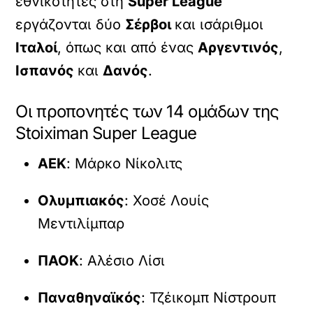
εθνικότητες στη
Super League
εργάζονται δύο
Σέρβοι
και ισάριθμοι
Ιταλοί
, όπως και από ένας
Αργεντινός
,
Ισπανός
και
Δανός
.
Οι προπονητές των 14 ομάδων της
Stoiximan Super League
ΑΕΚ
: Μάρκο Νίκολιτς
Ολυμπιακός
: Χοσέ Λουίς
Μεντιλίμπαρ
ΠΑΟΚ
: Αλέσιο Λίσι
Παναθηναϊκός
: Τζέικομπ Νίστρουπ