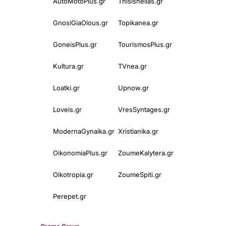
AutoMotoPlus.gr
Thisishellas.gr
GnosiGiaOlous.gr
Topikanea.gr
GoneisPlus.gr
TourismosPlus.gr
Kultura.gr
TVnea.gr
Loatki.gr
Upnow.gr
Loveis.gr
VresSyntages.gr
ModernaGynaika.gr
Xristianika.gr
OikonomiaPlus.gr
ZoumeKalytera.gr
Oikotropia.gr
ZoumeSpiti.gr
Perepet.gr