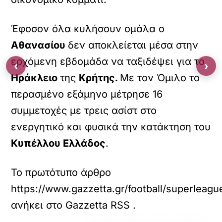
Έφοσον όλα κυλήσουν ομάλα ο
Αθανασίου
δεν αποκλείεται μέσα στην
ερχόμενη εβδομάδα να ταξιδέψει για το
‹
›
Ηράκλειο
της
Κρήτης.
Με τον Όμιλο το
περασμένο εξάμηνο μέτρησε 16
συμμετοχές με τρεις ασίστ στο
ενεργητικό και φυσικά την κατάκτηση του
Κυπέλλου Ελλάδος
.
Το πρωτότυπο άρθρο
https://www.gazzetta.gr/football/superlea
ανήκει στο
Gazzetta RSS
.