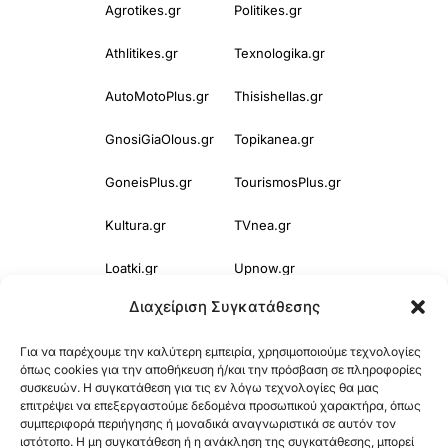
Agrotikes.gr
Politikes.gr
Athlitikes.gr
Texnologika.gr
AutoMotoPlus.gr
Thisishellas.gr
GnosiGiaOlous.gr
Topikanea.gr
GoneisPlus.gr
TourismosPlus.gr
Kultura.gr
TVnea.gr
Loatki.gr
Upnow.gr
Διαχείριση Συγκατάθεσης
Loveis.gr
VresSyntages.gr
Για να παρέχουμε την καλύτερη εμπειρία, χρησιμοποιούμε τεχνολογίες
ModernaGynaika.gr
Xristianika.gr
όπως cookies για την αποθήκευση ή/και την πρόσβαση σε πληροφορίες
συσκευών. Η συγκατάθεση για τις εν λόγω τεχνολογίες θα μας
OikonomiaPlus.gr
ZoumeKalytera.gr
επιτρέψει να επεξεργαστούμε δεδομένα προσωπικού χαρακτήρα, όπως
συμπεριφορά περιήγησης ή μοναδικά αναγνωριστικά σε αυτόν τον
Oikotropia.gr
ZoumeSpiti.gr
ιστότοπο. Η μη συγκατάθεση ή η ανάκληση της συγκατάθεσης, μπορεί