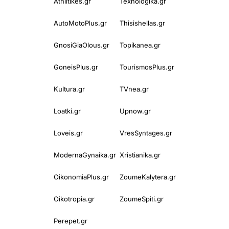
Athlitikes.gr
Texnologika.gr
AutoMotoPlus.gr
Thisishellas.gr
GnosiGiaOlous.gr
Topikanea.gr
GoneisPlus.gr
TourismosPlus.gr
Kultura.gr
TVnea.gr
Loatki.gr
Upnow.gr
Loveis.gr
VresSyntages.gr
ModernaGynaika.gr
Xristianika.gr
OikonomiaPlus.gr
ZoumeKalytera.gr
Oikotropia.gr
ZoumeSpiti.gr
Perepet.gr