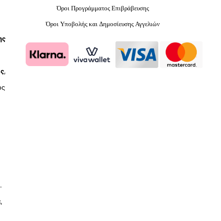
Όροι Προγράμματος Επιβράβευσης
Όροι Υποβολής και Δημοσίευσης Αγγελιών
ης
ύς
,
ος
.
ά
,