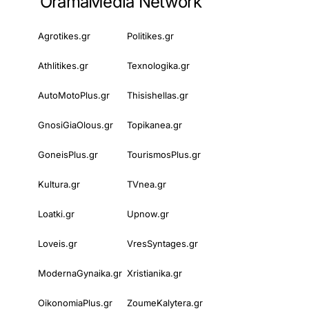
OramaMedia Network
Agrotikes.gr
Politikes.gr
Athlitikes.gr
Texnologika.gr
AutoMotoPlus.gr
Thisishellas.gr
GnosiGiaOlous.gr
Topikanea.gr
GoneisPlus.gr
TourismosPlus.gr
Kultura.gr
TVnea.gr
Loatki.gr
Upnow.gr
Loveis.gr
VresSyntages.gr
ModernaGynaika.gr
Xristianika.gr
OikonomiaPlus.gr
ZoumeKalytera.gr