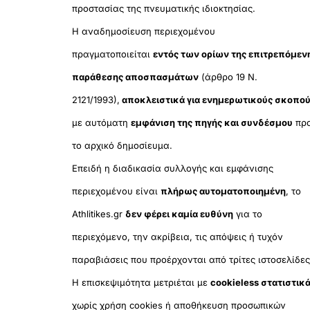
προστασίας της πνευματικής ιδιοκτησίας.
Η αναδημοσίευση περιεχομένου
πραγματοποιείται
εντός των ορίων της επιτρεπόμεν
παράθεσης αποσπασμάτων
(άρθρο 19 Ν.
2121/1993),
αποκλειστικά για ενημερωτικούς σκοπο
με αυτόματη
εμφάνιση της πηγής και συνδέσμου
πρ
το αρχικό δημοσίευμα.
Επειδή η διαδικασία συλλογής και εμφάνισης
περιεχομένου είναι
πλήρως αυτοματοποιημένη
, το
Athlitikes.gr
δεν φέρει καμία ευθύνη
για το
περιεχόμενο, την ακρίβεια, τις απόψεις ή τυχόν
παραβιάσεις που προέρχονται από τρίτες ιστοσελίδες
Η επισκεψιμότητα μετριέται με
cookieless στατιστικ
χωρίς χρήση cookies ή αποθήκευση προσωπικών