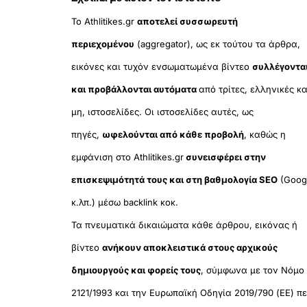
Το Athlitikes.gr
αποτελεί συσσωρευτή
περιεχομένου
(aggregator), ως εκ τούτου τα άρθρα,
εικόνες και τυχόν ενσωματωμένα βίντεο
συλλέγοντα
και προβάλλονται αυτόματα
από τρίτες, ελληνικές κα
μη, ιστοσελίδες. Οι ιστοσελίδες αυτές, ως
πηγές,
ωφελούνται από κάθε προβολή
, καθώς η
εμφάνιση στο Athlitikes.gr
συνεισφέρει στην
επισκεψιμότητά τους και στη βαθμολογία SEO
(Goog
κ.λπ.) μέσω backlink κοκ.
Τα πνευματικά δικαιώματα κάθε άρθρου, εικόνας ή
βίντεο
ανήκουν αποκλειστικά στους αρχικούς
δημιουργούς και φορείς τους
, σύμφωνα με τον Νόμο
2121/1993 και την Ευρωπαϊκή Οδηγία 2019/790 (ΕΕ) πε