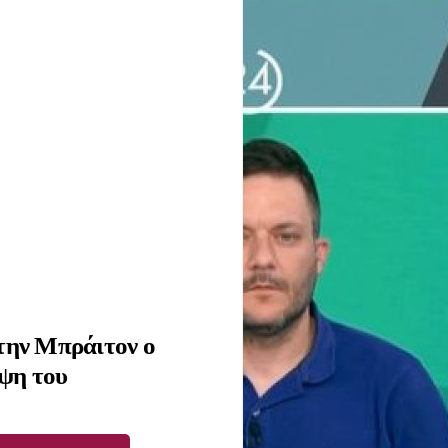
στην Μπράιτον ο
οψη του