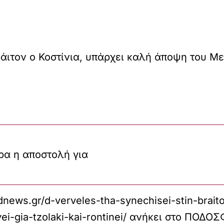
άιτον ο Κοστίνια, υπάρχει καλή άποψη του Μεν
ρα η αποστολή για
news.gr/d-verveles-tha-synechisei-stin-braito
ei-gia-tzolaki-kai-rontinei/
ανήκει στο
ΠΟΔΟΣΦ