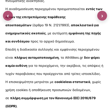
πνευματικής ιδιοκτησίας.
Η αναδημοσίευση περιεχομένου πραγματοποιείται
εντός των
‹
›
ορίων της επιτρεπόμενης παράθεσης
αποσπασμάτων
(άρθρο 19 Ν. 2121/1993),
αποκλειστικά για
ενημερωτικούς σκοπούς
, με αυτόματη
εμφάνιση της πηγής
και συνδέσμου
προς το αρχικό δημοσίευμα.
Επειδή η διαδικασία συλλογής και εμφάνισης περιεχομένου
είναι
πλήρως αυτοματοποιημένη
, το Athlitikes.gr
δεν φέρει
καμία ευθύνη
για το περιεχόμενο, την ακρίβεια, τις απόψεις ή
τυχόν παραβιάσεις που προέρχονται από τρίτες ιστοσελίδες.
Η επισκεψιμότητα μετριέται με
cookieless στατιστικά
, χωρίς
χρήση cookies ή αποθήκευση προσωπικών δεδομένων,
σε
πλήρη συμμόρφωση με τον Κανονισμό (ΕΕ) 2016/679
(GDPR)
.