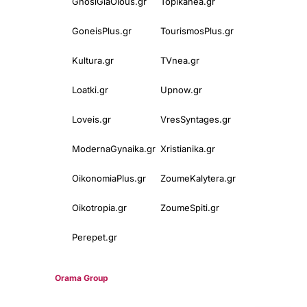
GnosiGiaOlous.gr
Topikanea.gr
GoneisPlus.gr
TourismosPlus.gr
Kultura.gr
TVnea.gr
Loatki.gr
Upnow.gr
Loveis.gr
VresSyntages.gr
ModernaGynaika.gr
Xristianika.gr
OikonomiaPlus.gr
ZoumeKalytera.gr
Oikotropia.gr
ZoumeSpiti.gr
Perepet.gr
© 2025
Orama Group
(Orama Group Μ.Ι.Κ.Ε.) | Α.Φ.Μ. 801086294 –
Δ.Ο.Υ. ΚΕΦΟΔΕ Αττικής | Γ.Ε.ΜΗ 148748903000 | Έδρα: Αθήνα,