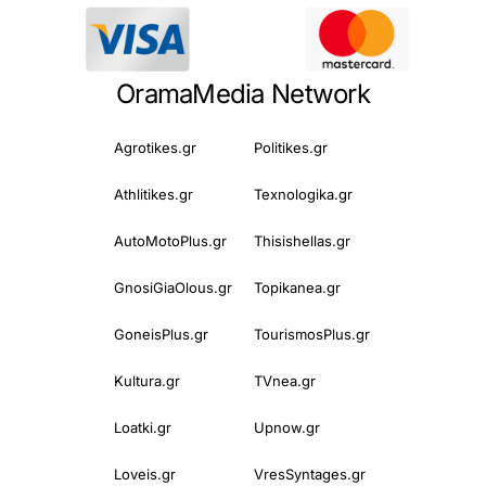
OramaMedia Network
Agrotikes.gr
Politikes.gr
Athlitikes.gr
Texnologika.gr
AutoMotoPlus.gr
Thisishellas.gr
GnosiGiaOlous.gr
Topikanea.gr
GoneisPlus.gr
TourismosPlus.gr
Kultura.gr
TVnea.gr
Loatki.gr
Upnow.gr
Loveis.gr
VresSyntages.gr