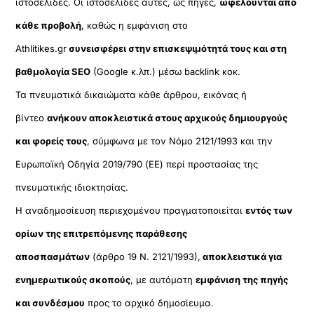
ιστοσελίδες. Οι ιστοσελίδες αυτές, ως πηγές,
ωφελούνται από
κάθε προβολή
, καθώς η εμφάνιση στο
Athlitikes.gr
συνεισφέρει στην επισκεψιμότητά τους και στη
βαθμολογία SEO
(Google κ.λπ.) μέσω backlink κοκ.
Τα πνευματικά δικαιώματα κάθε άρθρου, εικόνας ή
βίντεο
ανήκουν αποκλειστικά στους αρχικούς δημιουργούς
και φορείς τους
, σύμφωνα με τον Νόμο 2121/1993 και την
Ευρωπαϊκή Οδηγία 2019/790 (ΕΕ) περί προστασίας της
πνευματικής ιδιοκτησίας.
Η αναδημοσίευση περιεχομένου πραγματοποιείται
εντός των
ορίων της επιτρεπόμενης παράθεσης
αποσπασμάτων
(άρθρο 19 Ν. 2121/1993),
αποκλειστικά για
ενημερωτικούς σκοπούς
, με αυτόματη
εμφάνιση της πηγής
και συνδέσμου
προς το αρχικό δημοσίευμα.