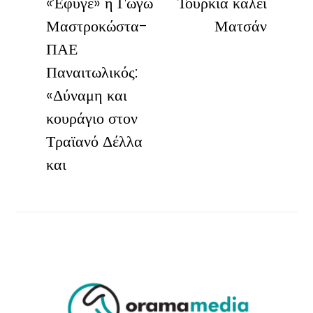
«Έφυγε» η Γωγώ
Τουρκία καλεί
Μαστροκώστα-
Ματσάν
ΠΑΕ
Παναιτωλικός:
«Δύναμη και
κουράγιο στον
Τραϊανό Δέλλα
και