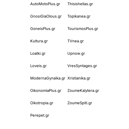
AutoMotoPlus.gr
Thisishellas.gr
GnosiGiaOlous.gr
Topikanea.gr
GoneisPlus.gr
TourismosPlus.gr
Kultura.gr
TVnea.gr
Loatki.gr
Upnow.gr
Loveis.gr
VresSyntages.gr
ModernaGynaika.gr
Xristianika.gr
OikonomiaPlus.gr
ZoumeKalytera.gr
Oikotropia.gr
ZoumeSpiti.gr
Perepet.gr