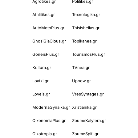
Agrotikes.gr
Politikes.gr
Athlitikes.gr
Texnologika.gr
AutoMotoPlus.gr
Thisishellas.gr
GnosiGiaOlous.gr
Topikanea.gr
GoneisPlus.gr
TourismosPlus.gr
Kultura.gr
TVnea.gr
Loatki.gr
Upnow.gr
Loveis.gr
VresSyntages.gr
ModernaGynaika.gr
Xristianika.gr
OikonomiaPlus.gr
ZoumeKalytera.gr
Oikotropia.gr
ZoumeSpiti.gr