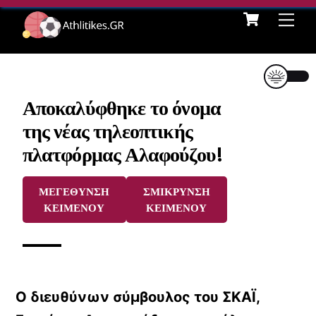
Cart
Skip
Me
to
content
Αποκαλύφθηκε το όνομα
της νέας τηλεοπτικής
πλατφόρμας Αλαφούζου!
ΜΕΓΕΘΥΝΣΗ
ΣΜΙΚΡΥΝΣΗ
ΚΕΙΜΕΝΟΥ
ΚΕΙΜΕΝΟΥ
Ο διευθύνων σύμβουλος του
ΣΚΑΪ
,