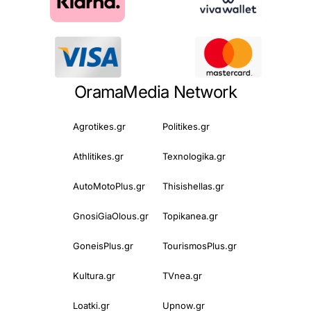
OramaMedia Network
Agrotikes.gr
Politikes.gr
Athlitikes.gr
Texnologika.gr
AutoMotoPlus.gr
Thisishellas.gr
GnosiGiaOlous.gr
Topikanea.gr
GoneisPlus.gr
TourismosPlus.gr
Kultura.gr
TVnea.gr
Loatki.gr
Upnow.gr