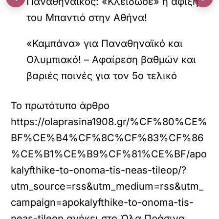
Παναθηναϊκός: «Κλείδωσε» η άφιξη
του Μπαντιό στην Αθήνα!
«Καμπάνα» για Παναθηναϊκό και
Ολυμπιακό! – Αφαίρεση βαθμών και
βαριές ποινές για τον 5ο τελικό
Το πρωτότυπο άρθρο
https://olaprasina1908.gr/%CF%80%CE%
BF%CE%B4%CF%8C%CF%83%CF%86
%CE%B1%CE%B9%CF%81%CE%BF/apo
kalyfthike-to-onoma-tis-neas-tileop/?
utm_source=rss&utm_medium=rss&utm_
campaign=apokalyfthike-to-onoma-tis-
neas-tileop
ανήκει στο
Όλα Πράσινα
.