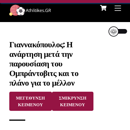
Cart
Skip
Me
to
content
Γιαννακόπουλος: Η
ανάρτηση μετά την
παρουσίαση του
Ομπράντοβιτς και το
πλάνο για το μέλλον
ΜΕΓΕΘΥΝΣΗ
ΣΜΙΚΡΥΝΣΗ
ΚΕΙΜΕΝΟΥ
ΚΕΙΜΕΝΟΥ