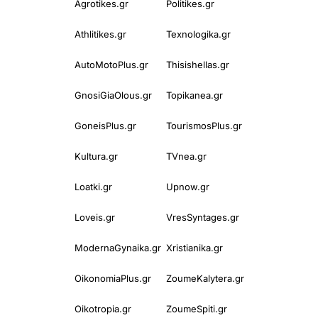
Agrotikes.gr
Politikes.gr
Athlitikes.gr
Texnologika.gr
AutoMotoPlus.gr
Thisishellas.gr
GnosiGiaOlous.gr
Topikanea.gr
GoneisPlus.gr
TourismosPlus.gr
Kultura.gr
TVnea.gr
Loatki.gr
Upnow.gr
Loveis.gr
VresSyntages.gr
ModernaGynaika.gr
Xristianika.gr
OikonomiaPlus.gr
ZoumeKalytera.gr
Oikotropia.gr
ZoumeSpiti.gr