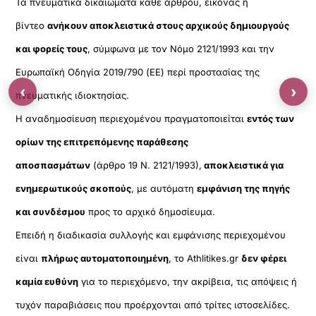
Τα πνευματικά δικαιώματα κάθε άρθρου, εικόνας ή
βίντεο
ανήκουν αποκλειστικά στους αρχικούς δημιουργούς
και φορείς τους
, σύμφωνα με τον Νόμο 2121/1993 και την
Ευρωπαϊκή Οδηγία 2019/790 (ΕΕ) περί προστασίας της
‹
›
πνευματικής ιδιοκτησίας.
Η αναδημοσίευση περιεχομένου πραγματοποιείται
εντός των
ορίων της επιτρεπόμενης παράθεσης
αποσπασμάτων
(άρθρο 19 Ν. 2121/1993),
αποκλειστικά για
ενημερωτικούς σκοπούς
, με αυτόματη
εμφάνιση της πηγής
και συνδέσμου
προς το αρχικό δημοσίευμα.
Επειδή η διαδικασία συλλογής και εμφάνισης περιεχομένου
είναι
πλήρως αυτοματοποιημένη
, το Athlitikes.gr
δεν φέρει
καμία ευθύνη
για το περιεχόμενο, την ακρίβεια, τις απόψεις ή
τυχόν παραβιάσεις που προέρχονται από τρίτες ιστοσελίδες.