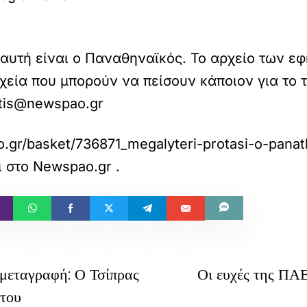
αυτή είναι ο Παναθηναϊκός. Το αρχείο των εφ
χεία που μπορούν να πείσουν κάποιον για το 
fotis@newspao.gr
.gr/basket/736871_megalyteri-protasi-o-panath
ι στο
Newspao.gr
.
 μεταγραφή: Ο Τσίπρας
Οι ευχές της ΠΑ
 του