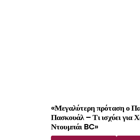
«Μεγαλύτερη πρόταση ο Πα
Πασκουάλ – Τι ισχύει για Χ
Ντουμπάι BC»