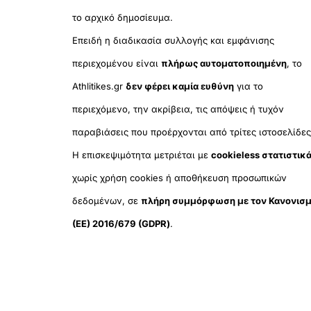
το αρχικό δημοσίευμα.
Επειδή η διαδικασία συλλογής και εμφάνισης
περιεχομένου είναι
πλήρως αυτοματοποιημένη
, το
Athlitikes.gr
δεν φέρει καμία ευθύνη
για το
περιεχόμενο, την ακρίβεια, τις απόψεις ή τυχόν
παραβιάσεις που προέρχονται από τρίτες ιστοσελίδες
Η επισκεψιμότητα μετριέται με
cookieless στατιστικ
χωρίς χρήση cookies ή αποθήκευση προσωπικών
δεδομένων, σε
πλήρη συμμόρφωση με τον Κανονισ
(ΕΕ) 2016/679 (GDPR)
.
© 2025
Orama Group
(Orama G