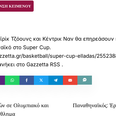
ΝΣΗ ΚΕΙΜΕΝΟΥ
ϊρίκ Τζόουνς και Κέντρικ Ναν θα επηρεάσουν 
αϊκό στο Super Cup.
zzetta.gr/basketball/super-cup-elladas/25523
νήκει στο
Gazzetta RSS
.
ν σε Ολυμπιακό και
Παναθηναϊκός: Έρ
άθλημα