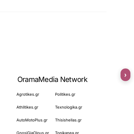
›
OramaMedia Network
Agrotikes.gr
Politikes.gr
Athlitikes.gr
Texnologika.gr
AutoMotoPlus.gr
Thisishellas.gr
GnosiGiaOlous.gr
Topikanea.gr