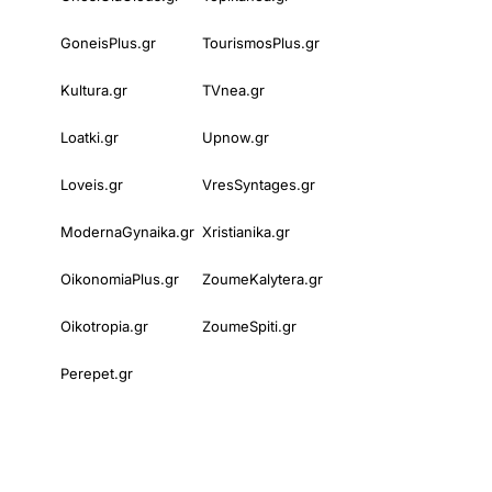
GoneisPlus.gr
TourismosPlus.gr
Kultura.gr
TVnea.gr
Loatki.gr
Upnow.gr
Loveis.gr
VresSyntages.gr
ModernaGynaika.gr
Xristianika.gr
OikonomiaPlus.gr
ZoumeKalytera.gr
Oikotropia.gr
ZoumeSpiti.gr
Perepet.gr