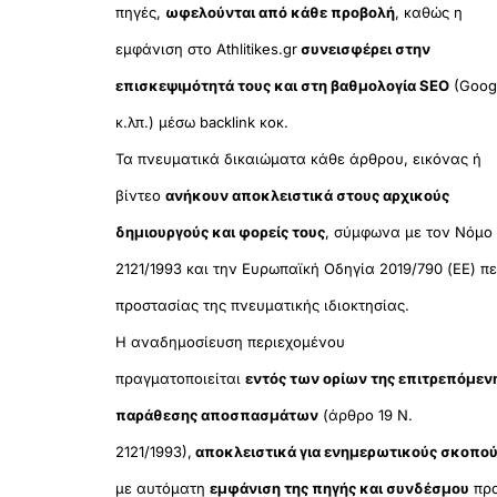
πηγές,
ωφελούνται από κάθε προβολή
, καθώς η
εμφάνιση στο Athlitikes.gr
συνεισφέρει στην
επισκεψιμότητά τους και στη βαθμολογία SEO
(Goog
κ.λπ.) μέσω backlink κοκ.
Τα πνευματικά δικαιώματα κάθε άρθρου, εικόνας ή
βίντεο
ανήκουν αποκλειστικά στους αρχικούς
δημιουργούς και φορείς τους
, σύμφωνα με τον Νόμο
2121/1993 και την Ευρωπαϊκή Οδηγία 2019/790 (ΕΕ) πε
προστασίας της πνευματικής ιδιοκτησίας.
Η αναδημοσίευση περιεχομένου
πραγματοποιείται
εντός των ορίων της επιτρεπόμεν
παράθεσης αποσπασμάτων
(άρθρο 19 Ν.
2121/1993),
αποκλειστικά για ενημερωτικούς σκοπο
με αυτόματη
εμφάνιση της πηγής και συνδέσμου
πρ