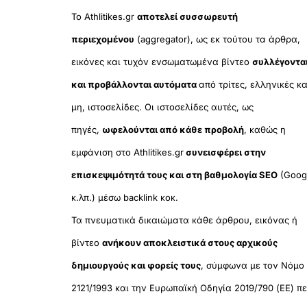
Το Athlitikes.gr
αποτελεί συσσωρευτή
περιεχομένου
(aggregator), ως εκ τούτου τα άρθρα,
εικόνες και τυχόν ενσωματωμένα βίντεο
συλλέγοντα
και προβάλλονται αυτόματα
από τρίτες, ελληνικές κα
μη, ιστοσελίδες. Οι ιστοσελίδες αυτές, ως
πηγές,
ωφελούνται από κάθε προβολή
, καθώς η
εμφάνιση στο Athlitikes.gr
συνεισφέρει στην
επισκεψιμότητά τους και στη βαθμολογία SEO
(Goog
κ.λπ.) μέσω backlink κοκ.
Τα πνευματικά δικαιώματα κάθε άρθρου, εικόνας ή
βίντεο
ανήκουν αποκλειστικά στους αρχικούς
δημιουργούς και φορείς τους
, σύμφωνα με τον Νόμο
2121/1993 και την Ευρωπαϊκή Οδηγία 2019/790 (ΕΕ) πε