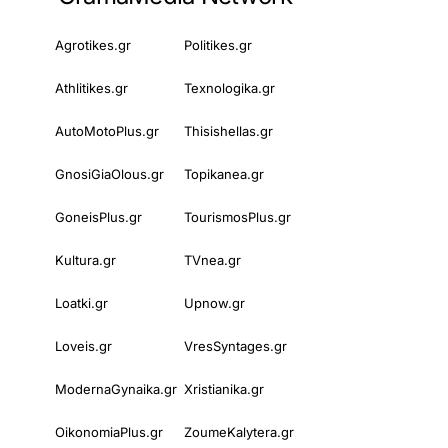
Agrotikes.gr
Politikes.gr
Athlitikes.gr
Texnologika.gr
AutoMotoPlus.gr
Thisishellas.gr
GnosiGiaOlous.gr
Topikanea.gr
GoneisPlus.gr
TourismosPlus.gr
Kultura.gr
TVnea.gr
Loatki.gr
Upnow.gr
Loveis.gr
VresSyntages.gr
ModernaGynaika.gr
Xristianika.gr
OikonomiaPlus.gr
ZoumeKalytera.gr