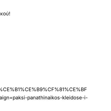
κού!
%86%CE%B1%CE%B9%CF%81%CE%BF
ign=paksi-panathinaikos-kleidose-i-