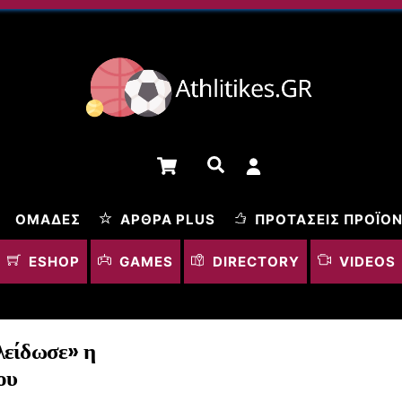
Cart
Αναζήτηση
ΟΜΆΔΕΣ
ΆΡΘΡΑ PLUS
ΠΡΟΤΆΣΕΙΣ ΠΡΟΪΌ
ESHOP
GAMES
DIRECTORY
VIDEOS
λείδωσε» η
ου