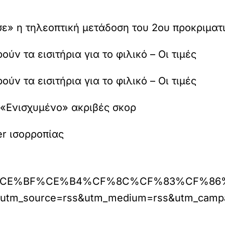
ε» η τηλεοπτική μετάδοση του 2ου προκριματι
ν τα εισιτήρια για το φιλικό – Οι τιμές
ν τα εισιτήρια για το φιλικό – Οι τιμές
 «Ενισχυμένο» ακριβές σκορ
er ισορροπίας
%CF%80%CE%BF%CE%B4%CF%8C%CF%83%CF
le/?utm_source=rss&utm_medium=rss&utm_campa