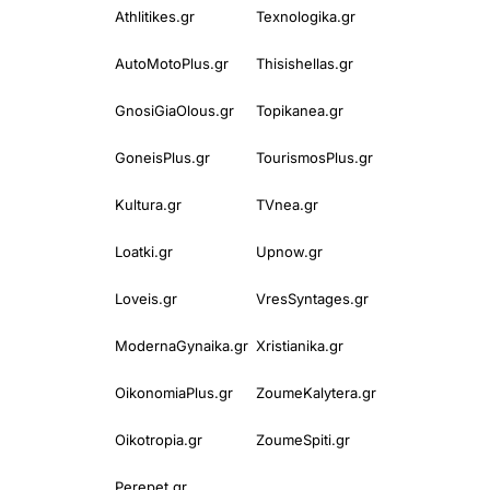
Athlitikes.gr
Texnologika.gr
AutoMotoPlus.gr
Thisishellas.gr
GnosiGiaOlous.gr
Topikanea.gr
GoneisPlus.gr
TourismosPlus.gr
Kultura.gr
TVnea.gr
Loatki.gr
Upnow.gr
Loveis.gr
VresSyntages.gr
ModernaGynaika.gr
Xristianika.gr
OikonomiaPlus.gr
ZoumeKalytera.gr
Oikotropia.gr
ZoumeSpiti.gr
Perepet.gr