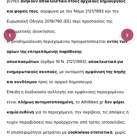
βίντεο
ανήκουν αποκλειστικά στους αρχικούς δημιουργούς
και φορείς τους
, σύμφωνα με τον Νόμο 2121/1993 και την
Ευρωπαϊκή Οδηγία 2019/790 (ΕΕ) περί προστασίας της
πνευματικής ιδιοκτησίας.
‹
›
Η αναδημοσίευση περιεχομένου πραγματοποιείται
εντός των
ορίων της επιτρεπόμενης παράθεσης
αποσπασμάτων
(άρθρο 19 Ν. 2121/1993),
αποκλειστικά για
ενημερωτικούς σκοπούς
, με αυτόματη
εμφάνιση της πηγής
και συνδέσμου
προς το αρχικό δημοσίευμα.
Επειδή η διαδικασία συλλογής και εμφάνισης περιεχομένου
είναι
πλήρως αυτοματοποιημένη
, το Athlitikes.gr
δεν φέρει
καμία ευθύνη
για το περιεχόμενο, την ακρίβεια, τις απόψεις ή
τυχόν παραβιάσεις που προέρχονται από τρίτες ιστοσελίδες.
Η επισκεψιμότητα μετριέται με
cookieless στατιστικά
, χωρίς