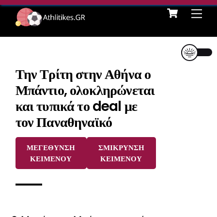
Cart
Skip
Me
to
content
Την Τρίτη στην Αθήνα ο
Μπάντιο, ολοκληρώνεται
και τυπικά το deal με
τον Παναθηναϊκό
ΜΕΓΕΘΥΝΣΗ
ΣΜΙΚΡΥΝΣΗ
ΚΕΙΜΕΝΟΥ
ΚΕΙΜΕΝΟΥ