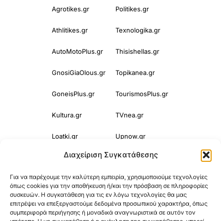
Agrotikes.gr
Politikes.gr
Athlitikes.gr
Texnologika.gr
AutoMotoPlus.gr
Thisishellas.gr
GnosiGiaOlous.gr
Topikanea.gr
GoneisPlus.gr
TourismosPlus.gr
Kultura.gr
TVnea.gr
Loatki.gr
Upnow.gr
Διαχείριση Συγκατάθεσης
Loveis.gr
VresSyntages.gr
Για να παρέχουμε την καλύτερη εμπειρία, χρησιμοποιούμε τεχνολογίες
ModernaGynaika.gr
Xristianika.gr
όπως cookies για την αποθήκευση ή/και την πρόσβαση σε πληροφορίες
συσκευών. Η συγκατάθεση για τις εν λόγω τεχνολογίες θα μας
OikonomiaPlus.gr
ZoumeKalytera.gr
επιτρέψει να επεξεργαστούμε δεδομένα προσωπικού χαρακτήρα, όπως
συμπεριφορά περιήγησης ή μοναδικά αναγνωριστικά σε αυτόν τον
Oikotropia.gr
ZoumeSpiti.gr