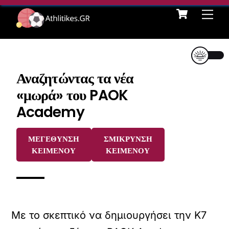
Cart
Skip
Me
to
content
Αναζητώντας τα νέα
«μωρά» του PAOK
Academy
ΜΕΓΕΘΥΝΣΗ
ΣΜΙΚΡΥΝΣΗ
ΚΕΙΜΕΝΟΥ
ΚΕΙΜΕΝΟΥ
Με το σκεπτικό να δημιουργήσει την Κ7