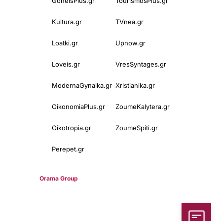
GoneisPlus.gr
TourismosPlus.gr
Kultura.gr
TVnea.gr
Loatki.gr
Upnow.gr
Loveis.gr
VresSyntages.gr
ModernaGynaika.gr
Xristianika.gr
OikonomiaPlus.gr
ZoumeKalytera.gr
Oikotropia.gr
ZoumeSpiti.gr
Perepet.gr
© 2025
Orama Group
(Orama Group Μ.Ι.Κ.Ε.) | Α.Φ.Μ. 801086294 –
Δ.Ο.Υ. ΚΕΦΟΔΕ Αττικής | Γ.Ε.ΜΗ 148748903000 | Έδρα: Αθήνα,
Ελλάδα |