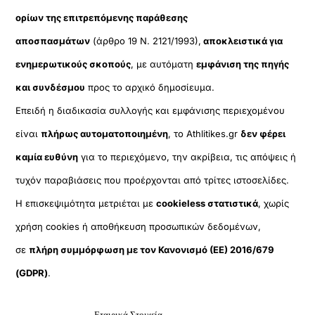
ορίων της επιτρεπόμενης παράθεσης
αποσπασμάτων
(άρθρο 19 Ν. 2121/1993),
αποκλειστικά για
ενημερωτικούς σκοπούς
, με αυτόματη
εμφάνιση της πηγής
και συνδέσμου
προς το αρχικό δημοσίευμα.
Επειδή η διαδικασία συλλογής και εμφάνισης περιεχομένου
είναι
πλήρως αυτοματοποιημένη
, το Athlitikes.gr
δεν φέρει
καμία ευθύνη
για το περιεχόμενο, την ακρίβεια, τις απόψεις ή
τυχόν παραβιάσεις που προέρχονται από τρίτες ιστοσελίδες.
Η επισκεψιμότητα μετριέται με
cookieless στατιστικά
, χωρίς
χρήση cookies ή αποθήκευση προσωπικών δεδομένων,
σε
πλήρη συμμόρφωση με τον Κανονισμό (ΕΕ) 2016/679
(GDPR)
.
Εταιρικά Στοιχεία