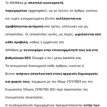
Το Athlitikes.gr
αποτελεί συσσωρευτή
περιεχομένου
(aggregator), ως εκ τούτου τα άρθρα, εικόνες
και τυχόν ενσωματωμένα βίντεο
συλλέγονται και
προβάλλονται αυτόματα
από τρίτες, ελληνικές και μη,
ιστοσελίδες. Οι ιστοσελίδες αυτές, ως πηγές,
ωφελούνται από
κάθε προβολή
, καθώς η εμφάνιση στο
Athlitikes.gr
συνεισφέρει στην επισκεψιμότητά τους και στη
βαθμολογία SEO
(Google κ.λπ.) μέσω backlink κοκ.
Τα πνευματικά δικαιώματα κάθε άρθρου, εικόνας ή
βίντεο
ανήκουν αποκλειστικά στους αρχικούς δημιουργούς
και φορείς τους
, σύμφωνα με τον Νόμο 2121/1993 και την
Ευρωπαϊκή Οδηγία 2019/790 (ΕΕ) περί προστασίας της
πνευματικής ιδιοκτησίας.
Η αναδημοσίευση περιεχομένου πραγματοποιείται
εντός των