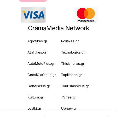
OramaMedia Network
Agrotikes.gr
Politikes.gr
Athlitikes.gr
Texnologika.gr
AutoMotoPlus.gr
Thisishellas.gr
GnosiGiaOlous.gr
Topikanea.gr
GoneisPlus.gr
TourismosPlus.gr
Kultura.gr
TVnea.gr
Loatki.gr
Upnow.gr