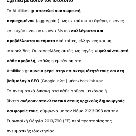
Σχετικά με αυτόν τον ιστότοπο
Το Athlitikes.gr
αποτελεί συσσωρευτή
περιεχομένου
(aggregator), ως εκ τούτου τα άρθρα, εικόνες
και τυχόν ενσωματωμένα βίντεο
συλλέγονται και
προβάλλονται αυτόματα
από τρίτες, ελληνικές και μη,
ιστοσελίδες. Οι ιστοσελίδες αυτές, ως πηγές,
ωφελούνται από
κάθε προβολή
, καθώς η εμφάνιση στο
Athlitikes.gr
συνεισφέρει στην επισκεψιμότητά τους και στη
βαθμολογία SEO
(Google κ.λπ.) μέσω backlink κοκ.
Τα πνευματικά δικαιώματα κάθε άρθρου, εικόνας ή
βίντεο
ανήκουν αποκλειστικά στους αρχικούς δημιουργούς
και φορείς τους
, σύμφωνα με τον Νόμο 2121/1993 και την
Ευρωπαϊκή Οδηγία 2019/790 (ΕΕ) περί προστασίας της
πνευματικής ιδιοκτησίας.