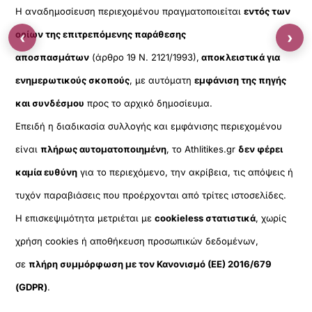
Η αναδημοσίευση περιεχομένου πραγματοποιείται
εντός των
ορίων της επιτρεπόμενης παράθεσης
‹
›
αποσπασμάτων
(άρθρο 19 Ν. 2121/1993),
αποκλειστικά για
ενημερωτικούς σκοπούς
, με αυτόματη
εμφάνιση της πηγής
και συνδέσμου
προς το αρχικό δημοσίευμα.
Επειδή η διαδικασία συλλογής και εμφάνισης περιεχομένου
είναι
πλήρως αυτοματοποιημένη
, το Athlitikes.gr
δεν φέρει
καμία ευθύνη
για το περιεχόμενο, την ακρίβεια, τις απόψεις ή
τυχόν παραβιάσεις που προέρχονται από τρίτες ιστοσελίδες.
Η επισκεψιμότητα μετριέται με
cookieless στατιστικά
, χωρίς
χρήση cookies ή αποθήκευση προσωπικών δεδομένων,
σε
πλήρη συμμόρφωση με τον Κανονισμό (ΕΕ) 2016/679
(GDPR)
.