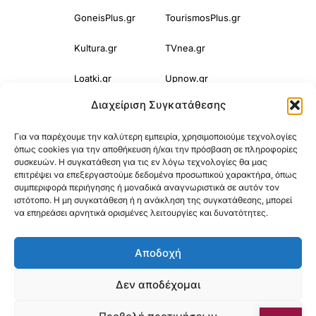
GoneisPlus.gr
TourismosPlus.gr
Kultura.gr
TVnea.gr
Loatki.gr
Upnow.gr
Διαχείριση Συγκατάθεσης
Loveis.gr
VresSyntages.gr
Για να παρέχουμε την καλύτερη εμπειρία, χρησιμοποιούμε τεχνολογίες
ModernaGynaika.gr
Xristianika.gr
όπως cookies για την αποθήκευση ή/και την πρόσβαση σε πληροφορίες
συσκευών. Η συγκατάθεση για τις εν λόγω τεχνολογίες θα μας
OikonomiaPlus.gr
ZoumeKalytera.gr
επιτρέψει να επεξεργαστούμε δεδομένα προσωπικού χαρακτήρα, όπως
συμπεριφορά περιήγησης ή μοναδικά αναγνωριστικά σε αυτόν τον
Oikotropia.gr
ZoumeSpiti.gr
ιστότοπο. Η μη συγκατάθεση ή η ανάκληση της συγκατάθεσης, μπορεί
να επηρεάσει αρνητικά ορισμένες λειτουργίες και δυνατότητες.
Perepet.gr
Αποδοχή
© 2025
Orama Group
(Orama Group Μ.Ι.Κ.Ε.) | Α.Φ.Μ. 801086294 –
Δεν αποδέχομαι
Δ.Ο.Υ. ΚΕΦΟΔΕ Αττικής | Γ.Ε.ΜΗ 148748903000 | Έδρα: Αθήνα,