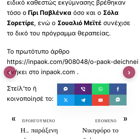
ειδικό καθεστώς εκγύμνασης βρέθηκαν
τόσο ο
Γίρι Παβλένκα
όσο και ο
Σόλα
Σορετίρε
, ενώ ο
Σουαλιό Μεϊτέ
συνέχισε
το δικό του πρόγραμμα θεραπείας.
Το πρωτότυπο άρθρο
https://inpaok.com/908048/o-paok-deichnei-
ανήκει στο
inpaok.com
.
‹
›
«
»
ΠΡΟΗΓΟΥΜΕΝΟ
ΕΠΟΜΕΝΟ
Η… παράξενη
Νικηφόρο το