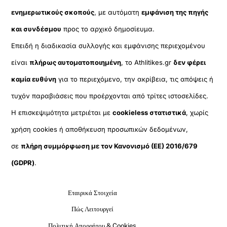
ενημερωτικούς σκοπούς
, με αυτόματη
εμφάνιση της πηγής
και συνδέσμου
προς το αρχικό δημοσίευμα.
Επειδή η διαδικασία συλλογής και εμφάνισης περιεχομένου
είναι
πλήρως αυτοματοποιημένη
, το Athlitikes.gr
δεν φέρει
καμία ευθύνη
για το περιεχόμενο, την ακρίβεια, τις απόψεις ή
τυχόν παραβιάσεις που προέρχονται από τρίτες ιστοσελίδες.
Η επισκεψιμότητα μετριέται με
cookieless στατιστικά
, χωρίς
χρήση cookies ή αποθήκευση προσωπικών δεδομένων,
σε
πλήρη συμμόρφωση με τον Κανονισμό (ΕΕ) 2016/679
(GDPR)
.
Εταιρικά Στοιχεία
Πώς Λειτουργεί
Πολιτική Απορρήτου & Cookies