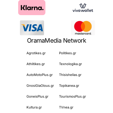
OramaMedia Network
Agrotikes.gr
Politikes.gr
Athlitikes.gr
Texnologika.gr
AutoMotoPlus.gr
Thisishellas.gr
GnosiGiaOlous.gr
Topikanea.gr
GoneisPlus.gr
TourismosPlus.gr
Kultura.gr
TVnea.gr