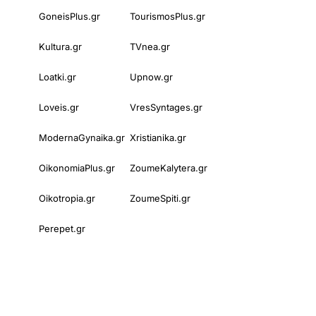
GoneisPlus.gr
TourismosPlus.gr
Kultura.gr
TVnea.gr
Loatki.gr
Upnow.gr
Loveis.gr
VresSyntages.gr
ModernaGynaika.gr
Xristianika.gr
OikonomiaPlus.gr
ZoumeKalytera.gr
Oikotropia.gr
ZoumeSpiti.gr
Perepet.gr