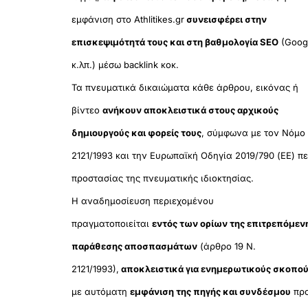
εμφάνιση στο Athlitikes.gr
συνεισφέρει στην
επισκεψιμότητά τους και στη βαθμολογία SEO
(Goog
κ.λπ.) μέσω backlink κοκ.
Τα πνευματικά δικαιώματα κάθε άρθρου, εικόνας ή
βίντεο
ανήκουν αποκλειστικά στους αρχικούς
δημιουργούς και φορείς τους
, σύμφωνα με τον Νόμο
2121/1993 και την Ευρωπαϊκή Οδηγία 2019/790 (ΕΕ) πε
προστασίας της πνευματικής ιδιοκτησίας.
Η αναδημοσίευση περιεχομένου
πραγματοποιείται
εντός των ορίων της επιτρεπόμεν
παράθεσης αποσπασμάτων
(άρθρο 19 Ν.
2121/1993),
αποκλειστικά για ενημερωτικούς σκοπο
με αυτόματη
εμφάνιση της πηγής και συνδέσμου
πρ