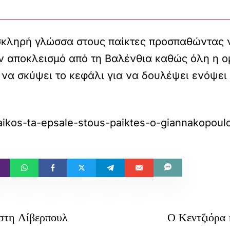
κληρή γλώσσα στους παίκτες προσπαθώντας να
ν αποκλεισμό από τη Βαλένθια καθώς όλη η ο
ί να σκύψει το κεφάλι για να δουλέψει ενόψει
aikos-ta-epsale-stous-paiktes-o-giannakopoul
 στη Λίβερπουλ
Ο Κεντζιόρα 