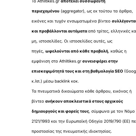
Το Athlitikes.gr
αποτελεί συσσωρευτή
περιεχομένου
(aggregator), ως εκ τούτου τα άρθρα,
εικόνες και τυχόν ενσωματωμένα βίντεο
συλλέγοντα
και προβάλλονται αυτόματα
από τρίτες, ελληνικές κα
μη, ιστοσελίδες. Οι ιστοσελίδες αυτές, ως
πηγές,
ωφελούνται από κάθε προβολή
, καθώς η
εμφάνιση στο Athlitikes.gr
συνεισφέρει στην
επισκεψιμότητά τους και στη βαθμολογία SEO
(Goog
κ.λπ.) μέσω backlink κοκ.
Τα πνευματικά δικαιώματα κάθε άρθρου, εικόνας ή
βίντεο
ανήκουν αποκλειστικά στους αρχικούς
δημιουργούς και φορείς τους
, σύμφωνα με τον Νόμο
2121/1993 και την Ευρωπαϊκή Οδηγία 2019/790 (ΕΕ) πε
προστασίας της πνευματικής ιδιοκτησίας.