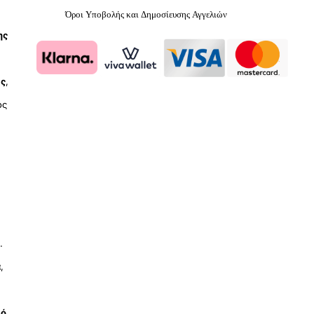
Όροι Υποβολής και Δημοσίευσης Αγγελιών
ης
ύς
,
ος
.
ά
,
μό