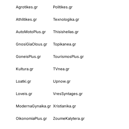
Agrotikes.gr
Politikes.gr
Athlitikes.gr
Texnologika.gr
AutoMotoPlus.gr
Thisishellas.gr
GnosiGiaOlous.gr
Topikanea.gr
GoneisPlus.gr
TourismosPlus.gr
Kultura.gr
TVnea.gr
Loatki.gr
Upnow.gr
Loveis.gr
VresSyntages.gr
ModernaGynaika.gr
Xristianika.gr
OikonomiaPlus.gr
ZoumeKalytera.gr