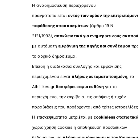
Η αναδημοσίευση περιεχομένου
πραγματοποιείται
εντός των ορίων της επιτρεπόμεν
παράθεσης αποσπασμάτων
(άρθρο 19 Ν.
2121/1993),
αποκλειστικά για ενημερωτικούς σκοπο
με αυτόματη
εμφάνιση της πηγής και συνδέσμου
πρ
το αρχικό δημοσίευμα.
Επειδή η διαδικασία συλλογής και εμφάνισης
περιεχομένου είναι
πλήρως αυτοματοποιημένη
, το
Athlitikes.gr
δεν φέρει καμία ευθύνη
για το
περιεχόμενο, την ακρίβεια, τις απόψεις ή τυχόν
παραβιάσεις που προέρχονται από τρίτες ιστοσελίδες
Η επισκεψιμότητα μετριέται με
cookieless στατιστικ
χωρίς χρήση cookies ή αποθήκευση προσωπικών
δεδομένων, σε
πλήρη συμμόρφωση με τον Κανονισ