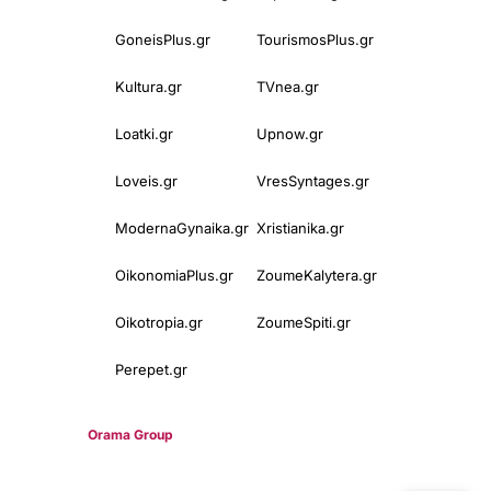
GoneisPlus.gr
TourismosPlus.gr
Kultura.gr
TVnea.gr
Loatki.gr
Upnow.gr
Loveis.gr
VresSyntages.gr
ModernaGynaika.gr
Xristianika.gr
OikonomiaPlus.gr
ZoumeKalytera.gr
Oikotropia.gr
ZoumeSpiti.gr
Perepet.gr
© 2025
Orama Group
(Orama Group Μ.Ι.Κ.Ε.) | Α.Φ.Μ. 801086294 –
Δ.Ο.Υ. ΚΕΦΟΔΕ Αττικής | Γ.Ε.ΜΗ 148748903000 | Έδρα: Αθήνα,