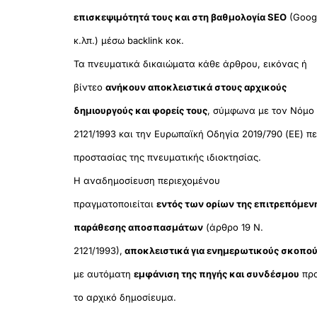
επισκεψιμότητά τους και στη βαθμολογία SEO
(Goog
κ.λπ.) μέσω backlink κοκ.
Τα πνευματικά δικαιώματα κάθε άρθρου, εικόνας ή
βίντεο
ανήκουν αποκλειστικά στους αρχικούς
δημιουργούς και φορείς τους
, σύμφωνα με τον Νόμο
2121/1993 και την Ευρωπαϊκή Οδηγία 2019/790 (ΕΕ) πε
προστασίας της πνευματικής ιδιοκτησίας.
Η αναδημοσίευση περιεχομένου
πραγματοποιείται
εντός των ορίων της επιτρεπόμεν
παράθεσης αποσπασμάτων
(άρθρο 19 Ν.
2121/1993),
αποκλειστικά για ενημερωτικούς σκοπο
με αυτόματη
εμφάνιση της πηγής και συνδέσμου
πρ
το αρχικό δημοσίευμα.