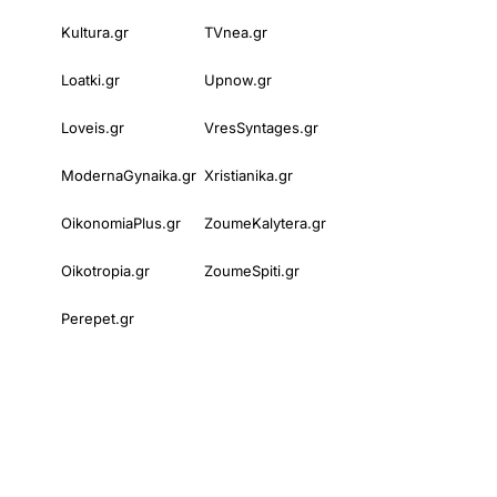
Kultura.gr
TVnea.gr
Loatki.gr
Upnow.gr
Loveis.gr
VresSyntages.gr
ModernaGynaika.gr
Xristianika.gr
OikonomiaPlus.gr
ZoumeKalytera.gr
Oikotropia.gr
ZoumeSpiti.gr
Perepet.gr