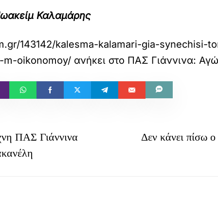
. Ιωακείμ Καλαμάρης
fm.gr/143142/kalesma-kalamari-gia-synechisi-t
y-m-oikonomoy/
ανήκει στο
ΠΑΣ Γιάννινα: Αγώ
χνη ΠΑΣ Γιάννινα
Δεν κάνει πίσω 
ακανέλη