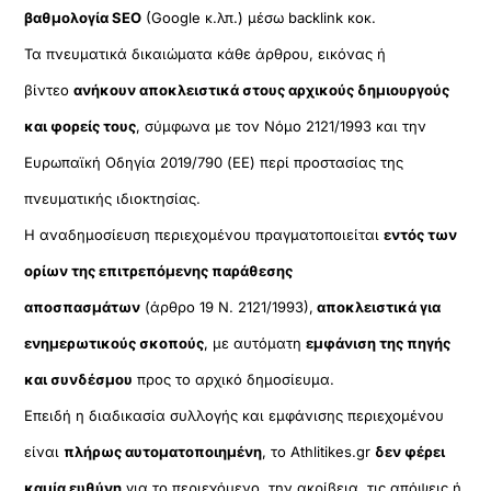
βαθμολογία SEO
(Google κ.λπ.) μέσω backlink κοκ.
Τα πνευματικά δικαιώματα κάθε άρθρου, εικόνας ή
βίντεο
ανήκουν αποκλειστικά στους αρχικούς δημιουργούς
και φορείς τους
, σύμφωνα με τον Νόμο 2121/1993 και την
Ευρωπαϊκή Οδηγία 2019/790 (ΕΕ) περί προστασίας της
πνευματικής ιδιοκτησίας.
Η αναδημοσίευση περιεχομένου πραγματοποιείται
εντός των
ορίων της επιτρεπόμενης παράθεσης
αποσπασμάτων
(άρθρο 19 Ν. 2121/1993),
αποκλειστικά για
ενημερωτικούς σκοπούς
, με αυτόματη
εμφάνιση της πηγής
και συνδέσμου
προς το αρχικό δημοσίευμα.
Επειδή η διαδικασία συλλογής και εμφάνισης περιεχομένου
είναι
πλήρως αυτοματοποιημένη
, το Athlitikes.gr
δεν φέρει
καμία ευθύνη
για το περιεχόμενο, την ακρίβεια, τις απόψεις ή