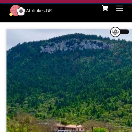
Cart
Skip
Me
to
content