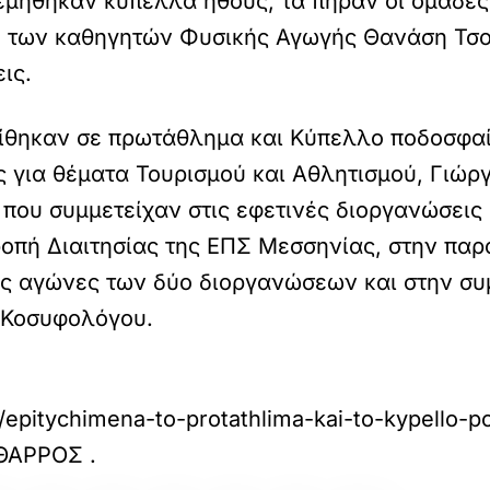
νεμήθηκαν κύπελλα ήθους, τα πήραν οι ομάδε
λή των καθηγητών Φυσικής Αγωγής Θανάση Τσ
ις.
ρίθηκαν σε πρωτάθλημα και Κύπελλο ποδοσφα
για θέματα Τουρισμού και Αθλητισμού, Γιώργ
 που συμμετείχαν στις εφετινές διοργανώσεις
ροπή Διαιτησίας της ΕΠΣ Μεσσηνίας, στην παρ
ους αγώνες των δύο διοργανώσεων και στην σ
 Κοσυφολόγου.
epitychimena-to-protathlima-kai-to-kypello-p
 ΘΑΡΡΟΣ
.