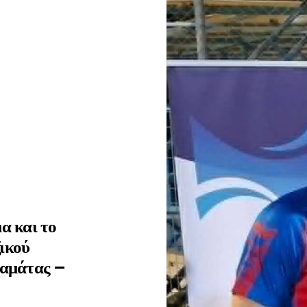
α και το
ικού
λαμάτας –