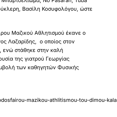
ς Μπαρτσελιώμα, Νο Pasaran, Tuba
ούκλερη, Βασίλη Κοσυφολόγου, ώστε
ίρου Μαζικού Αθλητισμού έκανε ο
ος Λαζαρίδης, ο οποίος στον
 , ενώ στάθηκε στην καλή
ουσία της γιατρού Γεωργίας
υμβολή των καθηγητών Φυσικής
odosfairou-mazikou-athlitismou-tou-dimou-kal