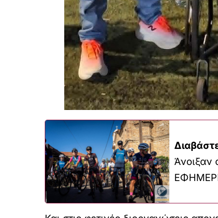
Διαβάστε
Άνοιξαν ο
ΕΦΗΜΕΡ