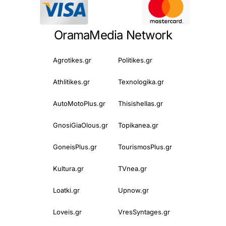
OramaMedia Network
Agrotikes.gr
Politikes.gr
Athlitikes.gr
Texnologika.gr
AutoMotoPlus.gr
Thisishellas.gr
GnosiGiaOlous.gr
Topikanea.gr
GoneisPlus.gr
TourismosPlus.gr
Kultura.gr
TVnea.gr
Loatki.gr
Upnow.gr
Loveis.gr
VresSyntages.gr