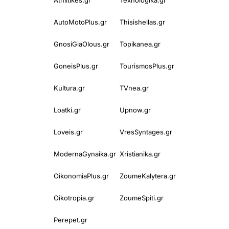
AutoMotoPlus.gr
Thisishellas.gr
GnosiGiaOlous.gr
Topikanea.gr
GoneisPlus.gr
TourismosPlus.gr
Kultura.gr
TVnea.gr
Loatki.gr
Upnow.gr
Loveis.gr
VresSyntages.gr
ModernaGynaika.gr
Xristianika.gr
OikonomiaPlus.gr
ZoumeKalytera.gr
Oikotropia.gr
ZoumeSpiti.gr
Perepet.gr