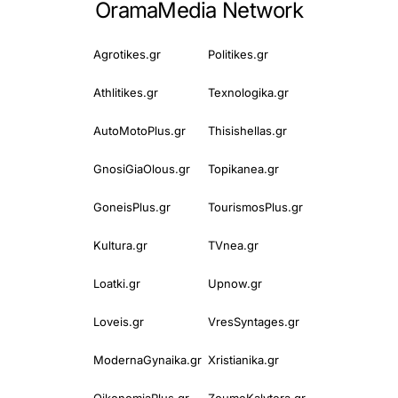
OramaMedia Network
Agrotikes.gr
Politikes.gr
Athlitikes.gr
Texnologika.gr
AutoMotoPlus.gr
Thisishellas.gr
GnosiGiaOlous.gr
Topikanea.gr
GoneisPlus.gr
TourismosPlus.gr
Kultura.gr
TVnea.gr
Loatki.gr
Upnow.gr
Loveis.gr
VresSyntages.gr
ModernaGynaika.gr
Xristianika.gr