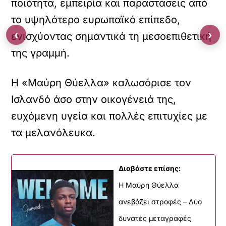
ποιότητα, εμπειρία και παραστάσεις από
το υψηλότερο ευρωπαϊκό επίπεδο,
‹
›
ενισχύοντας σημαντικά τη μεσοεπιθετική
της γραμμή.
Η «Μαύρη Θύελλα» καλωσόρισε τον
Ισλανδό άσο στην οικογένειά της,
ευχόμενη υγεία και πολλές επιτυχίες με
τα μελανόλευκα.
Διαβάστε επίσης:
Η Μαύρη Θύελλα
ανεβάζει στροφές – Δύο
δυνατές μεταγραφές