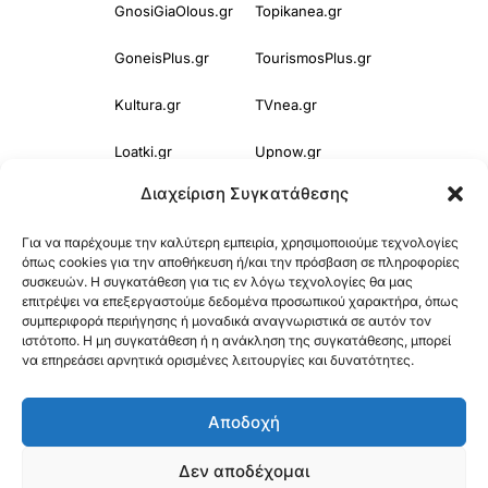
GnosiGiaOlous.gr
Topikanea.gr
GoneisPlus.gr
TourismosPlus.gr
Kultura.gr
TVnea.gr
Loatki.gr
Upnow.gr
Διαχείριση Συγκατάθεσης
Loveis.gr
VresSyntages.gr
Για να παρέχουμε την καλύτερη εμπειρία, χρησιμοποιούμε τεχνολογίες
ModernaGynaika.gr
Xristianika.gr
όπως cookies για την αποθήκευση ή/και την πρόσβαση σε πληροφορίες
συσκευών. Η συγκατάθεση για τις εν λόγω τεχνολογίες θα μας
OikonomiaPlus.gr
ZoumeKalytera.gr
επιτρέψει να επεξεργαστούμε δεδομένα προσωπικού χαρακτήρα, όπως
συμπεριφορά περιήγησης ή μοναδικά αναγνωριστικά σε αυτόν τον
Oikotropia.gr
ZoumeSpiti.gr
ιστότοπο. Η μη συγκατάθεση ή η ανάκληση της συγκατάθεσης, μπορεί
να επηρεάσει αρνητικά ορισμένες λειτουργίες και δυνατότητες.
Perepet.gr
Αποδοχή
© 2025
Orama Group
(Orama Group Μ.Ι.Κ.Ε.) | Α.Φ.Μ. 801086294 –
Δεν αποδέχομαι
Δ.Ο.Υ. ΚΕΦΟΔΕ Αττικής | Γ.Ε.ΜΗ 148748903000 | Έδρα: Αθήνα,