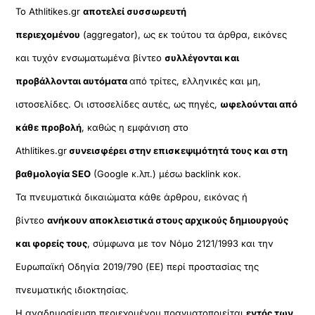
Το Athlitikes.gr
αποτελεί συσσωρευτή
περιεχομένου
(aggregator), ως εκ τούτου τα άρθρα, εικόνες
και τυχόν ενσωματωμένα βίντεο
συλλέγονται και
προβάλλονται αυτόματα
από τρίτες, ελληνικές και μη,
ιστοσελίδες. Οι ιστοσελίδες αυτές, ως πηγές,
ωφελούνται από
κάθε προβολή
, καθώς η εμφάνιση στο
Athlitikes.gr
συνεισφέρει στην επισκεψιμότητά τους και στη
βαθμολογία SEO
(Google κ.λπ.) μέσω backlink κοκ.
Τα πνευματικά δικαιώματα κάθε άρθρου, εικόνας ή
βίντεο
ανήκουν αποκλειστικά στους αρχικούς δημιουργούς
και φορείς τους
, σύμφωνα με τον Νόμο 2121/1993 και την
Ευρωπαϊκή Οδηγία 2019/790 (ΕΕ) περί προστασίας της
πνευματικής ιδιοκτησίας.
Η αναδημοσίευση περιεχομένου πραγματοποιείται
εντός των