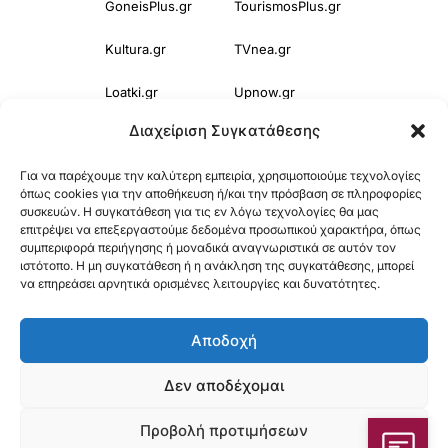
GoneisPlus.gr
TourismosPlus.gr
Kultura.gr
TVnea.gr
Loatki.gr
Upnow.gr
Διαχείριση Συγκατάθεσης
Loveis.gr
VresSyntages.gr
Για να παρέχουμε την καλύτερη εμπειρία, χρησιμοποιούμε τεχνολογίες
ModernaGynaika.gr
Xristianika.gr
όπως cookies για την αποθήκευση ή/και την πρόσβαση σε πληροφορίες
συσκευών. Η συγκατάθεση για τις εν λόγω τεχνολογίες θα μας
OikonomiaPlus.gr
ZoumeKalytera.gr
επιτρέψει να επεξεργαστούμε δεδομένα προσωπικού χαρακτήρα, όπως
συμπεριφορά περιήγησης ή μοναδικά αναγνωριστικά σε αυτόν τον
Oikotropia.gr
ZoumeSpiti.gr
ιστότοπο. Η μη συγκατάθεση ή η ανάκληση της συγκατάθεσης, μπορεί
να επηρεάσει αρνητικά ορισμένες λειτουργίες και δυνατότητες.
Perepet.gr
Αποδοχή
© 2025
Orama Group
(Orama Group Μ.Ι.Κ.Ε.) | Α.Φ.Μ. 801086294 –
Δεν αποδέχομαι
Δ.Ο.Υ. ΚΕΦΟΔΕ Αττικής | Γ.Ε.ΜΗ 148748903000 | Έδρα: Αθήνα,
Προβολή προτιμήσεων
Ελλάδα |