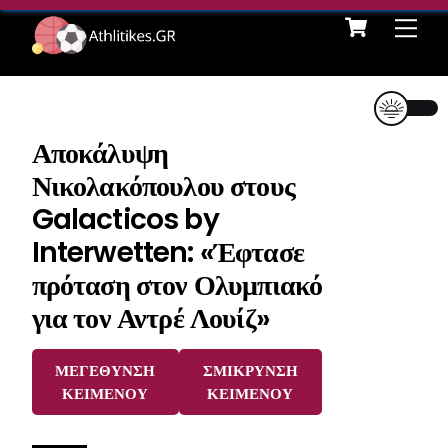
Cart
Skip
Me
to
content
Αποκάλυψη
Νικολακόπουλου στους
Galacticos by
Interwetten: «Έφτασε
πρόταση στον Ολυμπιακό
για τον Αντρέ Λουίζ»
ΜΕΓΕΘΥΝΣΗ
ΣΜΙΚΡΥΝΣΗ
ΚΕΙΜΕΝΟΥ
ΚΕΙΜΕΝΟΥ