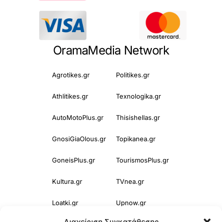
OramaMedia Network
Agrotikes.gr
Politikes.gr
Athlitikes.gr
Texnologika.gr
AutoMotoPlus.gr
Thisishellas.gr
GnosiGiaOlous.gr
Topikanea.gr
GoneisPlus.gr
TourismosPlus.gr
Kultura.gr
TVnea.gr
Loatki.gr
Upnow.gr
Διαχείριση Συγκατάθεσης