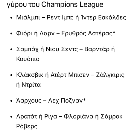
γύρου του Champions League
Μιάλμπι – Ρεντ Ιμπς ή Ίντερ Εσκάλδες
Φιόρι ή Λαρν – Ερυθρός Αστέρας*
Σαμπάχ ή Νιου Σεντς – Βαρντάρ ή
Κουόπιο
Κλάκσβικ ή Ατέρτ Μπίσεν – Ζάλγκιρις
ή Ντρίτα
Άαρχους – Λεχ Πόζναν*
Αρατάτ ή Ρίγα – Φλοριάνα ή Σάμροκ
Ρόβερς