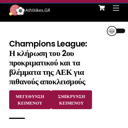
Cart
Skip
Me
to
content
Champions League:
Η κλήρωση του 2ου
προκριματικού και τα
βλέμματα της ΑΕΚ για
πιθανούς αποκλεισμούς
ΜΕΓΕΘΥΝΣΗ
ΣΜΙΚΡΥΝΣΗ
ΚΕΙΜΕΝΟΥ
ΚΕΙΜΕΝΟΥ