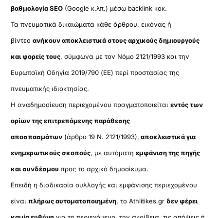
βαθμολογία SEO
(Google κ.λπ.) μέσω backlink κοκ.
Τα πνευματικά δικαιώματα κάθε άρθρου, εικόνας ή
βίντεο
ανήκουν αποκλειστικά στους αρχικούς δημιουργούς
και φορείς τους
, σύμφωνα με τον Νόμο 2121/1993 και την
Ευρωπαϊκή Οδηγία 2019/790 (ΕΕ) περί προστασίας της
πνευματικής ιδιοκτησίας.
Η αναδημοσίευση περιεχομένου πραγματοποιείται
εντός των
ορίων της επιτρεπόμενης παράθεσης
αποσπασμάτων
(άρθρο 19 Ν. 2121/1993),
αποκλειστικά για
ενημερωτικούς σκοπούς
, με αυτόματη
εμφάνιση της πηγής
και συνδέσμου
προς το αρχικό δημοσίευμα.
Επειδή η διαδικασία συλλογής και εμφάνισης περιεχομένου
είναι
πλήρως αυτοματοποιημένη
, το Athlitikes.gr
δεν φέρει
καμία ευθύνη
για το περιεχόμενο, την ακρίβεια, τις απόψεις ή