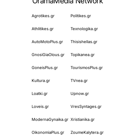
OramaMedia Network
Agrotikes.gr
Politikes.gr
Athlitikes.gr
Texnologika.gr
AutoMotoPlus.gr
Thisishellas.gr
GnosiGiaOlous.gr
Topikanea.gr
GoneisPlus.gr
TourismosPlus.gr
Kultura.gr
TVnea.gr
Loatki.gr
Upnow.gr
Loveis.gr
VresSyntages.gr
ModernaGynaika.gr
Xristianika.gr
OikonomiaPlus.gr
ZoumeKalytera.gr