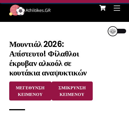
Cart
Skip
Me
to
content
Μουντιάλ 2026:
Απίστευτο! Φίλαθλοι
έκρυβαν αλκοόλ σε
κουτάκια αναψυκτικών
ΜΕΓΕΘΥΝΣΗ
ΣΜΙΚΡΥΝΣΗ
ΚΕΙΜΕΝΟΥ
ΚΕΙΜΕΝΟΥ