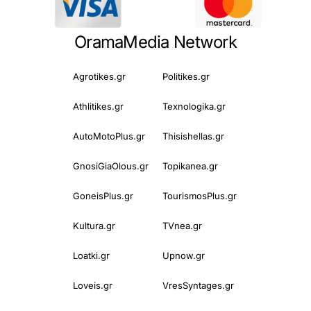
OramaMedia Network
Agrotikes.gr
Politikes.gr
Athlitikes.gr
Texnologika.gr
AutoMotoPlus.gr
Thisishellas.gr
GnosiGiaOlous.gr
Topikanea.gr
GoneisPlus.gr
TourismosPlus.gr
Kultura.gr
TVnea.gr
Loatki.gr
Upnow.gr
Loveis.gr
VresSyntages.gr