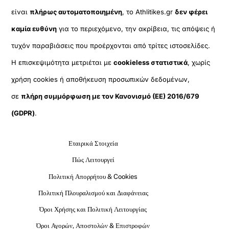
είναι
πλήρως αυτοματοποιημένη
, το Athlitikes.gr
δεν φέρει
καμία ευθύνη
για το περιεχόμενο, την ακρίβεια, τις απόψεις ή
τυχόν παραβιάσεις που προέρχονται από τρίτες ιστοσελίδες.
Η επισκεψιμότητα μετριέται με
cookieless στατιστικά
, χωρίς
χρήση cookies ή αποθήκευση προσωπικών δεδομένων,
σε
πλήρη συμμόρφωση με τον Κανονισμό (ΕΕ) 2016/679
(GDPR)
.
Εταιρικά Στοιχεία
Πώς Λειτουργεί
Πολιτική Απορρήτου & Cookies
Πολιτική Πλουραλισμού και Διαφάνειας
Όροι Χρήσης και Πολιτική Λειτουργίας
Όροι Αγορών, Αποστολών & Επιστροφών