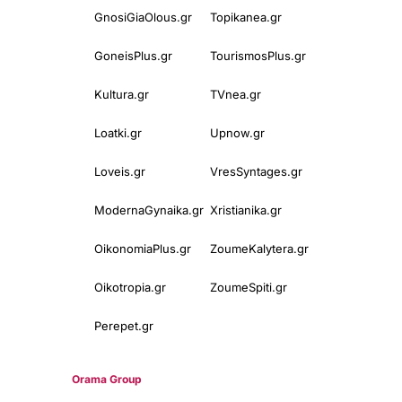
GnosiGiaOlous.gr
Topikanea.gr
GoneisPlus.gr
TourismosPlus.gr
Kultura.gr
TVnea.gr
Loatki.gr
Upnow.gr
Loveis.gr
VresSyntages.gr
ModernaGynaika.gr
Xristianika.gr
OikonomiaPlus.gr
ZoumeKalytera.gr
Oikotropia.gr
ZoumeSpiti.gr
Perepet.gr
© 2025
Orama Group
(Orama Group Μ.Ι.Κ.Ε.) | Α.Φ.Μ. 801086294 –