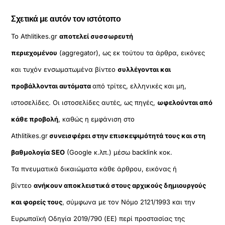
Σχετικά με αυτόν τον ιστότοπο
Το Athlitikes.gr
αποτελεί συσσωρευτή
περιεχομένου
(aggregator), ως εκ τούτου τα άρθρα, εικόνες
και τυχόν ενσωματωμένα βίντεο
συλλέγονται και
προβάλλονται αυτόματα
από τρίτες, ελληνικές και μη,
ιστοσελίδες. Οι ιστοσελίδες αυτές, ως πηγές,
ωφελούνται από
κάθε προβολή
, καθώς η εμφάνιση στο
Athlitikes.gr
συνεισφέρει στην επισκεψιμότητά τους και στη
βαθμολογία SEO
(Google κ.λπ.) μέσω backlink κοκ.
Τα πνευματικά δικαιώματα κάθε άρθρου, εικόνας ή
βίντεο
ανήκουν αποκλειστικά στους αρχικούς δημιουργούς
και φορείς τους
, σύμφωνα με τον Νόμο 2121/1993 και την
Ευρωπαϊκή Οδηγία 2019/790 (ΕΕ) περί προστασίας της