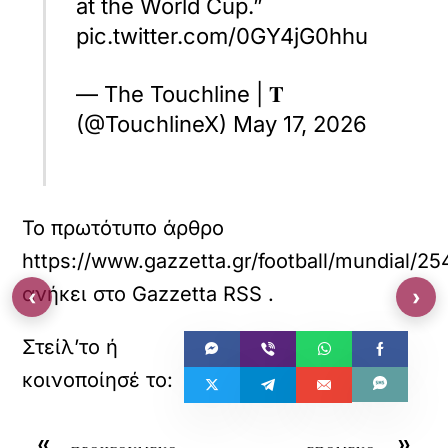
at the World Cup.”
pic.twitter.com/0GY4jG0hhu
— The Touchline | 𝐓
(@TouchlineX) May 17, 2026
Το πρωτότυπο άρθρο
https://www.gazzetta.gr/football/mundial/25
ανήκει στο
Gazzetta RSS
.
‹
›
«
»