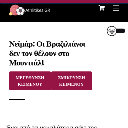
Cart
Skip
Me
to
content
Νεϊμάρ: Οι Βραζιλιάνοι
δεν τον θέλουν στο
Μουντιάλ!
ΜΕΓΕΘΥΝΣΗ
ΣΜΙΚΡΥΝΣΗ
ΚΕΙΜΕΝΟΥ
ΚΕΙΜΕΝΟΥ
Ένα από τα μεγαλύτερα σάιτ της