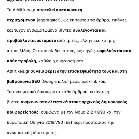
Το Athlitikes.gr
αποτελεί συσσωρευτή
περιεχομένου
(aggregator), ως εκ τούτου τα άρθρα, εικόνες
και τυχόν ενσωματωμένα βίντεο
συλλέγονται και
προβάλλονται αυτόματα
από τρίτες, ελληνικές και μη,
ιστοσελίδες. Οι ιστοσελίδες αυτές, ως πηγές,
ωφελούνται από
κάθε προβολή
, καθώς η εμφάνιση στο
Athlitikes.gr
συνεισφέρει στην επισκεψιμότητά τους και στη
βαθμολογία SEO
(Google κ.λπ.) μέσω backlink κοκ.
Τα πνευματικά δικαιώματα κάθε άρθρου, εικόνας ή
βίντεο
ανήκουν αποκλειστικά στους αρχικούς δημιουργούς
και φορείς τους
, σύμφωνα με τον Νόμο 2121/1993 και την
Ευρωπαϊκή Οδηγία 2019/790 (ΕΕ) περί προστασίας της
πνευματικής ιδιοκτησίας.