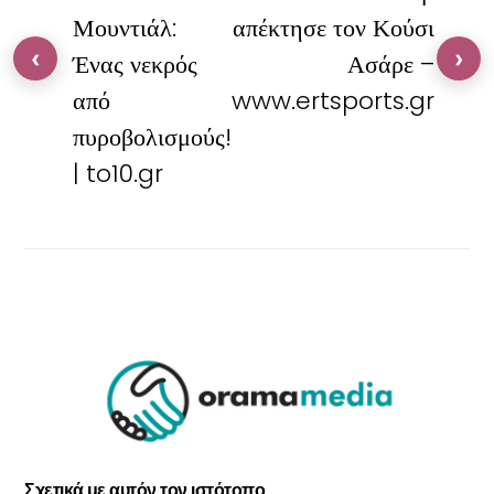
Μουντιάλ:
απέκτησε τον Κούσι
‹
›
Ένας νεκρός
Ασάρε –
από
www.ertsports.gr
πυροβολισμούς!
| to10.gr
Σχετικά με αυτόν τον ιστότοπο