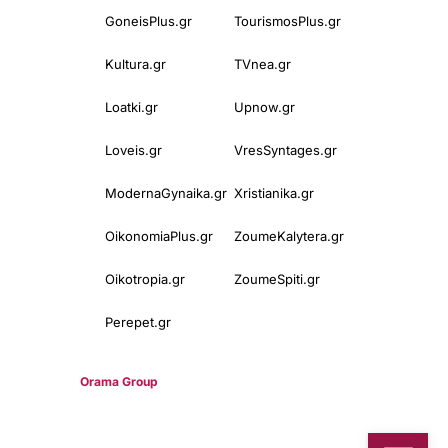
GoneisPlus.gr
TourismosPlus.gr
Kultura.gr
TVnea.gr
Loatki.gr
Upnow.gr
Loveis.gr
VresSyntages.gr
ModernaGynaika.gr
Xristianika.gr
OikonomiaPlus.gr
ZoumeKalytera.gr
Oikotropia.gr
ZoumeSpiti.gr
Perepet.gr
© 2025
Orama Group
(Orama Group Μ.Ι.Κ.Ε.) | Α.Φ.Μ. 801086294 –
Δ.Ο.Υ. ΚΕΦΟΔΕ Αττικής | Γ.Ε.ΜΗ 148748903000 | Έδρα: Αθήνα,
Ελλάδα |